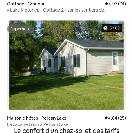
Cottage ⋅ Crandon
Évaluation mo
4,97 (74)
« Lake Metonga - Cottage 2 » sur les sentiers de
motoneige/UTV
Superhôte
Superhôte
Maison d'hôtes ⋅ Pelican Lake
Évaluation mo
4,64 (25)
La cabane Loon à Pelican Lake
Le confort d'un chez-soi et des tarifs