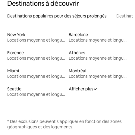
Destinations à découvrir
Destinations populaires pour des séjours prolongés
Destinati
New York
Barcelone
Locations moyenne et longue durée
Locations moyenne et longue durée
Florence
Athènes
Locations moyenne et longue durée
Locations moyenne et longue durée
Miami
Montréal
Locations moyenne et longue durée
Locations moyenne et longue durée
Seattle
Afficher plus
Locations moyenne et longue durée
* Des exclusions peuvent s'appliquer en fonction des zones
géographiques et des logements.