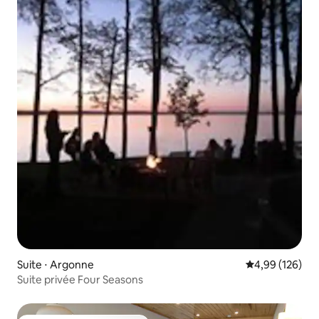
Suite ⋅ Argonne
Évaluation moy
4,99 (126)
Suite privée Four Seasons