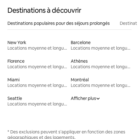
Destinations à découvrir
Destinations populaires pour des séjours prolongés
Destinati
New York
Barcelone
Locations moyenne et longue durée
Locations moyenne et longue durée
Florence
Athènes
Locations moyenne et longue durée
Locations moyenne et longue durée
Miami
Montréal
Locations moyenne et longue durée
Locations moyenne et longue durée
Seattle
Afficher plus
Locations moyenne et longue durée
* Des exclusions peuvent s'appliquer en fonction des zones
géographiques et des logements.