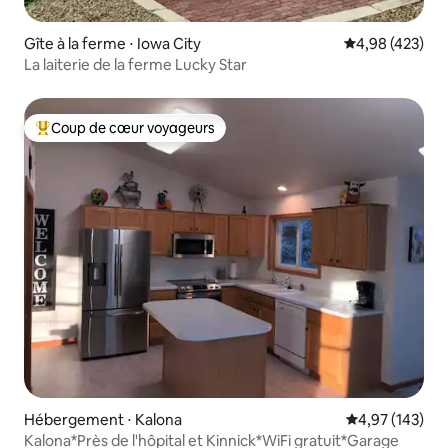
Gîte à la ferme ⋅ Iowa City
Évaluation moy
4,98 (423)
La laiterie de la ferme Lucky Star
Coup de cœur voyageurs
Coups de cœur voyageurs les plus appréciés
Hébergement ⋅ Kalona
Évaluation moy
4,97 (143)
Kalona*Près de l'hôpital et Kinnick*WiFi gratuit*Garage