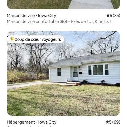
Maison de ville ⋅ Iowa City
Évaluation
5 (35)
Maison de ville confortable 3BR – Près de l'UI, Kinnick !
Coup de cœur voyageurs
Coups de cœur voyageurs les plus appréciés
Hébergement ⋅ Iowa City
Évaluation
5 (69)