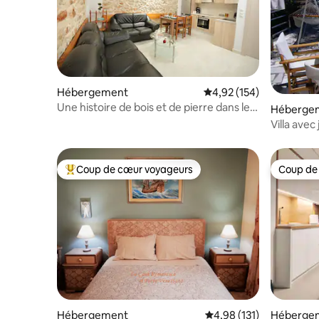
Hébergement
Évaluation moyenne sur
4,92 (154)
Une histoire de bois et de pierre dans le
Héberge
centre-ville d'Héraklion !
Villa avec
la mer.
Coup de cœur voyageurs
Coup de
Coups de cœur voyageurs les plus appréciés
Coup de
Hébergement
Évaluation moyenne sur
4,98 (131)
Héberge