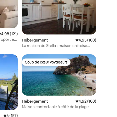
valuation moyenne sur la base de 121 commentaires : 4,98 sur 5
4,98 (121)
roport et
taires : 4,88 sur 5
Hébergement
Évaluation moyenne sur
4,95 (100)
La maison de Stella : maison crétoise
traditionnelle de la vieille ville
Coup de cœur voyageurs
Coup de cœur voyageurs
Hébergement
Évaluation moyenne sur
4,92 (100)
Maison confortable à côté de la plage
taires : 4,92 sur 5
Évaluation moyenne sur la base de 157 commentaires : 5 sur 5
5 (157)