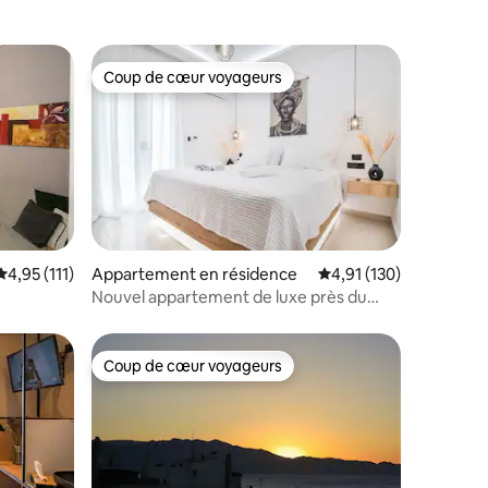
Coup de cœur voyageurs
Coup de cœur voyageurs
ntaires : 4,93 sur 5
Évaluation moyenne sur la base de 111 commentaires : 4,95 sur 5
4,95 (111)
Appartement en résidence
Évaluation moyenne sur
4,91 (130)
Nouvel appartement de luxe près du
centre avec vue sur le jardin
Coup de cœur voyageurs
Coup de cœur voyageurs