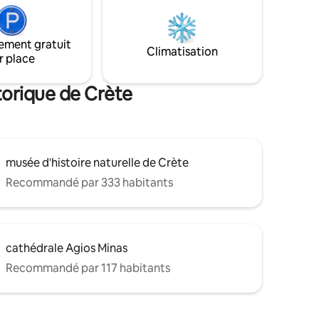
'un grand
une chambre avec lit double et salle de
ant un
bain spacieuse. Il fait partie d'un
complexe d'appartements moderne au
ement gratuit
es
cœur de la ville qui assure un
Climatisation
r place
ants, des
hébergement relaxant et de haute
ermettant
qualité tout au long de l'année.
ment de la
torique de Crète
musée d'histoire naturelle de Crète
Recommandé par 333 habitants
cathédrale Agios Minas
Recommandé par 117 habitants