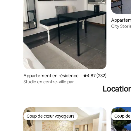
Appartem
City Stor
Appartement en résidence
Évaluation moyenne sur 
4,87 (232)
Studio en centre-ville par
Location
Estio Comfort Living
Coup de cœur voyageurs
Coup de
Coup de cœur voyageurs
Coup de