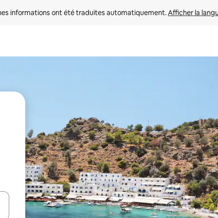
nes informations ont été traduites automatiquement. 
Afficher la lang
hes vers le haut et vers le bas pour les parcourir ou en appuyant et en fai