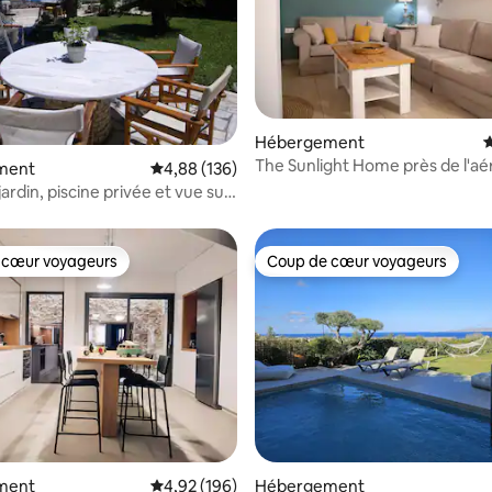
 la base de 154 commentaires : 4,92 sur 5
Hébergement
É
The Sunlight Home près de l'aé
ment
Évaluation moyenne sur la base de 136 commen
4,88 (136)
de la ville
 jardin, piscine privée et vue sur
 cœur voyageurs
Coup de cœur voyageurs
 cœur voyageurs
Coup de cœur voyageurs
 la base de 131 commentaires : 4,98 sur 5
ment
Évaluation moyenne sur la base de 196 commen
4,92 (196)
Hébergement