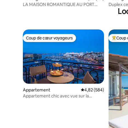
LA MAISON ROMANTIQUE AU PORT
Duplex ce
Lo
VÉNITIEN
Coup de cœur voyageurs
Coup 
Coup de cœur voyageurs
Coups de
Appartement
Évaluation moyenne sur 
4,82 (584)
Appartement chic avec vue sur la
forteresse de Coules