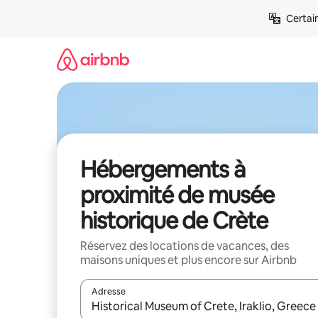
Aller
Certai
directement
au
contenu
Hébergements à
proximité de musée
historique de Crète
Réservez des locations de vacances, des
maisons uniques et plus encore sur Airbnb
Adresse
Lorsque les résultats s'affichent, utilisez les flèc