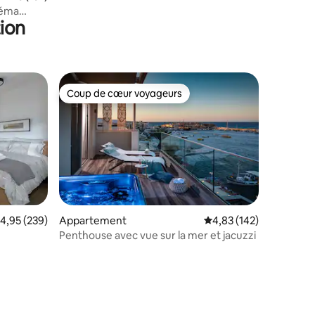
néma
ion
Coup de cœur voyageurs
lus appréciés
Coup de cœur voyageurs
valuation moyenne sur la base de 239 commentaires : 4,95 sur 5
4,95 (239)
Appartement
Évaluation moyenne sur
4,83 (142)
Penthouse avec vue sur la mer et jacuzzi