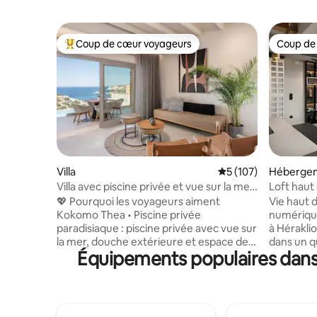
Coup de cœur voyageurs
Coup de
Coups de cœur voyageurs les plus appréciés
Coup de
Villa
Évaluation moyenne 
5 (107)
Héberge
Villa avec piscine privée et vue sur la mer,
Loft haut
400 jusqu'à la plage
gratuit, 
💖 Pourquoi les voyageurs aiment
Vie haut
Kokomo Thea • Piscine privée
numérique
paradisiaque : piscine privée avec vue sur
à Héraklion en Cr
la mer, douche extérieure et espace de
dans un q
Équipements populaires dans 
détente ensoleillé. • Emplacement
facile à l
privilégié sur la côte : à seulement 600 m
excursion
de la magnifique plage de Lygaria, aux
à la plage
eaux turquoise paisibles, et avec un
et protég
accès facile à la mer Égée. • Connectivité
terminée 