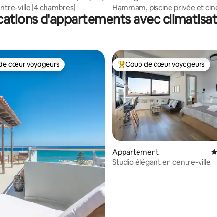
ntre-ville |4 chambres|
Hammam, piscine privée et ci
cations d'appartements avec climatisat
maison : vue verte
de cœur voyageurs
Coup de cœur voyageurs
 cœur voyageurs les plus appréciés
Coups de cœur voyageurs les p
Appartement
É
la base de 584 commentaires : 4,82 sur 5
Studio élégant en centre-ville