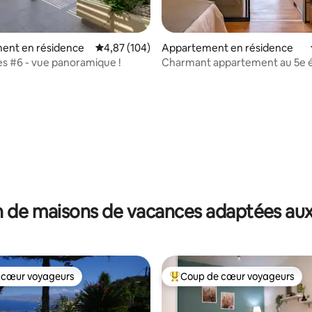
ent en résidence
Évaluation moyenne sur la base de 104 commen
4,87 (104)
Appartement en résidence
ies #6 - vue panoramique !
Charmant appartement au 5e 
avec balcon et parking
la base de 232 commentaires : 4,87 sur 5
 de maisons de vacances adaptées aux
 cœur voyageurs
Coup de cœur voyageurs
 cœur voyageurs
Coups de cœur voyageurs les p