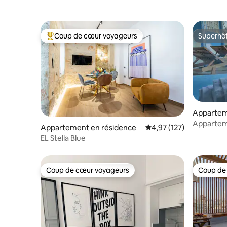
Coup de cœur voyageurs
Superhô
Coups de cœur voyageurs les plus appréciés
Superhô
Appartem
Appartem
Appartement en résidence
Évaluation moyenne sur
4,97 (127)
2 chambre
EL Stella Blue
Coup de cœur voyageurs
Coup de
Coup de cœur voyageurs
Coup de