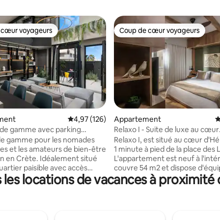
 cœur voyageurs
Coup de cœur voyageurs
 cœur voyageurs
Coup de cœur voyageurs
sur la base de 107 commentaires : 5 sur 5
ment
Évaluation moyenne sur la base de 126 comme
4,97 (126)
Appartement
É
 de gamme avec parking
Relaxo I - Suite de luxe au cœur
hammam et sauna.
d'Héraklion
 de gamme pour les nomades
Relaxo I, est situé au cœur d'Hé
s et les amateurs de bien-être
1 minute à pied de la place des 
ète. Idéalement situé
L'appartement est neuf à l'intér
uartier paisible avec accès
couvre 54 m2 et dispose d'éq
les locations de vacances à proximité
a route nationale E75 pour des
modernes, notamment la climat
s d'une journée et des journées
une télévision connectée de 6
. Il dispose d'un parking gratuit
une cafetière Nespresso, une a
é. La construction s'est
autonome, une connexion Wi-F
en novembre 2022, il occupe
débit et une cuisine entièreme