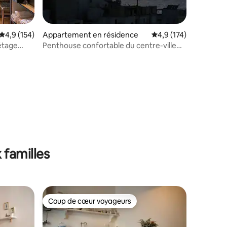
taires : 4,87 sur 5
Évaluation moyenne sur la base de 154 commentaires : 4,9 sur 5
4,9 (154)
Appartement en résidence
Évaluation moyenne su
4,9 (174)
étage
Penthouse confortable du centre-ville
avec vue imprenable !
 familles
Coup de cœur voyageurs
lus appréciés
Coup de cœur voyageurs