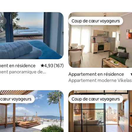
te
Coup de cœur voyageurs
te
Coup de cœur voyageurs
ent en résidence
Évaluation moyenne sur la base de 167 comme
4,93 (167)
ent panoramique de
 la base de 127 commentaires : 4,97 sur 5
Appartement en résidence
s et jacuzzi privé
Appartement moderne Vikelas
 cœur voyageurs
Coup de cœur voyageurs
 cœur voyageurs
Coup de cœur voyageurs