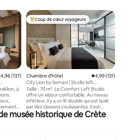
Apparte
Coup de cœur voyageurs
Coup
Coups de cœur voyageurs les plus appréciés
Coups d
LOFT SM
Situé dan
du musée
Lions, e
principal
complète
véranda e
petit déj
crétois. 
ntaires : 4,97 sur 5
valuation moyenne sur la base de 137 commentaires : 4,96 sur 5
4,96 (137)
Chambre d'hôtel
Évaluation moyenne sur
4,99 (131)
équipeme
City Lion by Semavi | Studio loft
Wi-Fi Netflix Nespresso et un lit
confortable
raklion, à
Taille : 70 m². Le Comfort Loft Studio
incroyabl
Lions.
offre un séjour confortable. Au niveau
variété d
ieur,
inférieur, il y a un lit double qui est isolé
proximité
uipements
par des cloisons coulissantes. Il est
des trans
 de musée historique de Crète
isation,
élégamment meublé avec une cuisine
5 pouces,
entièrement équipée, une salle à
rrivée
manger, un salon avec un grand canapé
i haut
confortable, une salle de bain et un petit
nt
balcon. À son niveau supérieur se trouve