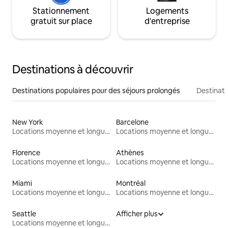
Stationnement
Logements
gratuit sur place
d'entreprise
Destinations à découvrir
Destinations populaires pour des séjours prolongés
Destinati
New York
Barcelone
Locations moyenne et longue durée
Locations moyenne et longue durée
Florence
Athènes
Locations moyenne et longue durée
Locations moyenne et longue durée
Miami
Montréal
Locations moyenne et longue durée
Locations moyenne et longue durée
Seattle
Afficher plus
Locations moyenne et longue durée