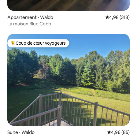
Appartement ⋅ Waldo
Évaluation moy
4,98 (318)
La maison Blue Cobb
Coup de cœur voyageurs
Coups de cœur voyageurs les plus appréciés
Suite ⋅ Waldo
Évaluation mo
4,96 (85)