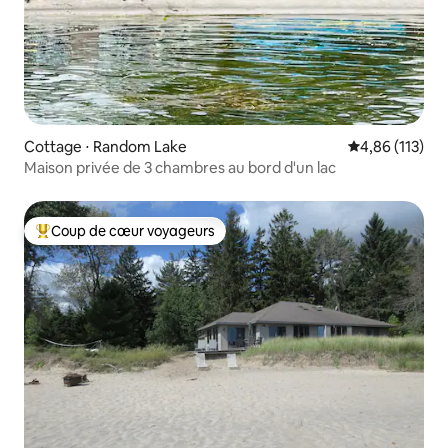
Cottage ⋅ Random Lake
Évaluation moy
4,86 (113)
Maison privée de 3 chambres au bord d'un lac
Coup de cœur voyageurs
Coups de cœur voyageurs les plus appréciés