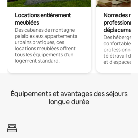
Locations entièrement
Nomades num
meublées
professionnel
déplacement
Des cabanes de montagne
paisibles aux appartements
Des hébergem
urbains pratiques, ces
confortables p
locations meublées offrent
professionnels
tous les équipements d'un
télétravail dis
logement standard.
et d'espaces de
Équipements et avantages des séjours
longue durée