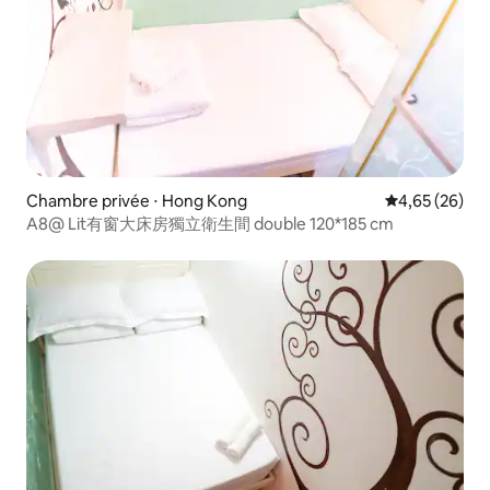
Chambre privée ⋅ Hong Kong
Évaluation mo
4,65 (26)
A8@ Lit有窗大床房獨立衛生間 double 120*185 cm