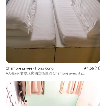
Chambre privée ⋅ Hong Kong
Évaluation mo
4,66 (41)
AA4@有窗雙床房獨立衛生間 Chambre avec lits
jumeaux 75 × 185 cm