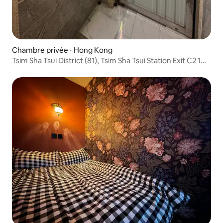
Chambre privée ⋅ Hong Kong
Tsim Sha Tsui District (81), Tsim Sha Tsui Station Exit C2 1
min to, City Core, Netflix&WIFI