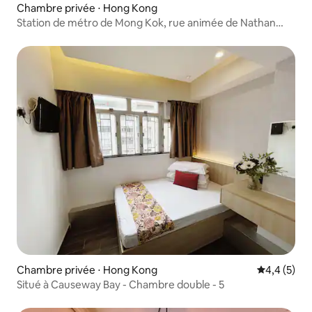
Chambre privée ⋅ Hong Kong
Station de métro de Mong Kok, rue animée de Nathan
Road, Langham Place, Centre Shun Wah, chambre
confortable pour trois personnes
Chambre privée ⋅ Hong Kong
Évaluation 
4,4 (5)
Situé à Causeway Bay - Chambre double - 5