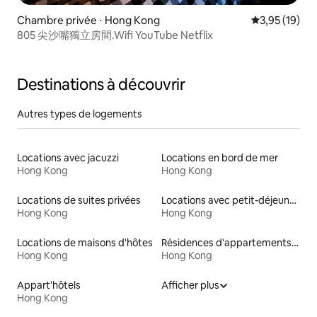
Chambre privée ⋅ Hong Kong
Évaluation mo
3,95 (19)
805 尖沙嘴獨立房間.Wifi YouTube Netflix
Destinations à découvrir
Autres types de logements
Locations avec jacuzzi
Locations en bord de mer
Hong Kong
Hong Kong
Locations de suites privées
Locations avec petit-déjeuner
Hong Kong
Hong Kong
Locations de maisons d'hôtes
Résidences d'appartements en location
Hong Kong
Hong Kong
Appart'hôtels
Afficher plus
Hong Kong