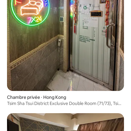
Chambre privée ⋅ Hong Kong
Tsim Sha Tsui District Exclusive Double Room (71/73), Tsim
Sha Tsui Station Exit C2 1 min de, City Core, Netflix&WIFI