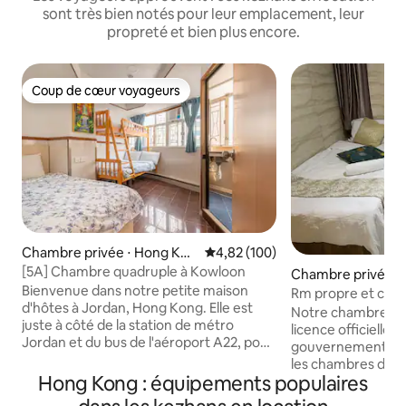
sont très bien notés pour leur emplacement, leur
propreté et bien plus encore.
Coup de cœur voyageurs
Coup de cœur voyageurs
Chambre privée ⋅ Hong Kon
Évaluation moyenne sur la base 
4,82 (100)
g
[5A] Chambre quadruple à Kowloon
Chambre privée ⋅
Bienvenue dans notre petite maison
Rm propre et conf
d'hôtes à Jordan, Hong Kong. Elle est
personnes à Mong
Notre chambre est 
juste à côté de la station de métro
lits jumeaux)
licence officielle d
Jordan et du bus de l'aéroport A22, pour
gouvernement de
un accès facile à toute la ville. Il s'agit
les chambres dispo
d'un endroit pratique pour séjourner et
Hong Kong : équipements populaires
bain privée, quelq
explorer Hong Kong. Comme dans la
chambre tous les j