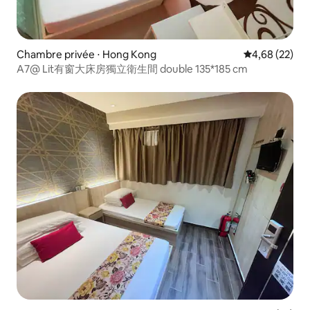
Chambre privée ⋅ Hong Kong
Évaluation mo
4,68 (22)
A7@ Lit有窗大床房獨立衛生間 double 135*185 cm