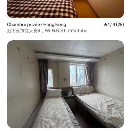
Chambre privée ⋅ Hong Kong
Évaluation mo
4,14 (28)
廟街夜市雙人房4，Wi-Fi.Netflix.Youtube