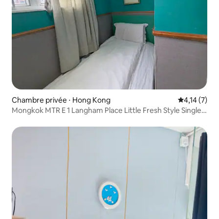
Chambre privée ⋅ Hong Kong
Évaluation m
4,14 (7)
Mongkok MTR E 1 Langham Place Little Fresh Style Single
Room with Private Bath