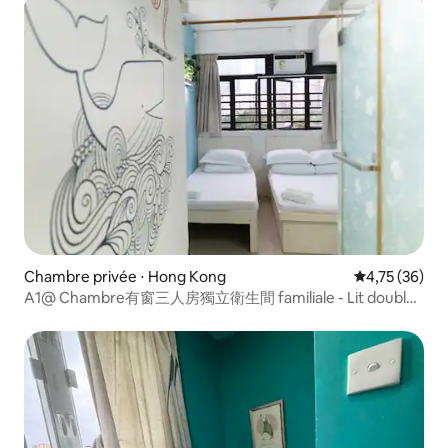
Chambre privée ⋅ Hong Kong
Évaluation mo
4,75 (36)
A1@ Chambre有窗三人房獨立衛生間 familiale - Lit double
+ lit simple