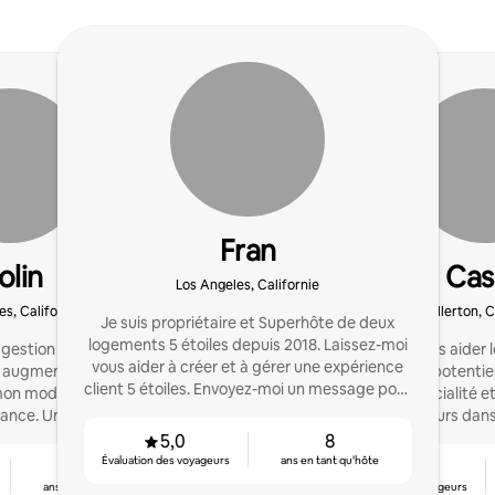
Fran
olin
Cas
Los Angeles, Californie
es, Californie
Fullerton, C
Je suis propriétaire et Superhôte de deux
logements 5 étoiles depuis 2018. Laissez-moi
 gestion de location
Nous aimons aider l
vous aider à créer et à gérer une expérience
 : augmentez vos revenus
maximiser leur potentiel
client 5 étoiles. Envoyez-moi un message pour
mon modèle de co-
sont notre spécialité 
en savoir plus !
ance. Une façon basée
toujours dans
ce de maximiser vos
5,0
8
vations.
Évaluation des voyageurs
ans en tant qu'hôte
9
4,96
ans en tant qu'hôte
Évaluation des voyageurs