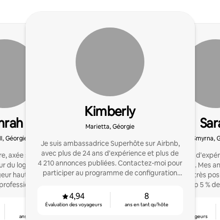
Kimberly
mrah
Sar
Marietta, Géorgie
l, Géorgie
Smyrna, 
Je suis ambassadrice Superhôte sur Airbnb,
avec plus de 24 ans d'expérience et plus de
e, axée sur les résultats,
J'ai trois ans d'exp
4 210 annonces publiées. Contactez-moi pour
eur du logement grâce à
superhôte. Mes a
participer au programme de configuration
geur haut de gamme et à
commentaires très positifs. Et je suis
hôte d'Airbnb !
professionnelle.
top 5 % de
4,94
8
Évaluation des voyageurs
ans en tant qu'hôte
3
4,96
ans en tant qu'hôte
Évaluation des voyageurs