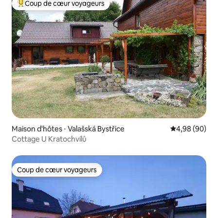
Coup de cœur voyageurs
Coups de cœur voyageurs les plus appréciés
Maison d'hôtes ⋅ Valašská Bystřice
Évaluation mo
4,98 (90)
Cottage U Kratochvílů
Coup de cœur voyageurs
Coup de cœur voyageurs