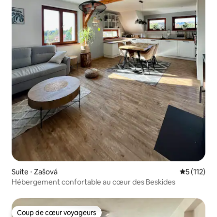
Suite ⋅ Zašová
Évaluation 
5 (112)
Hébergement confortable au cœur des Beskides
Coup de cœur voyageurs
Coup de cœur voyageurs