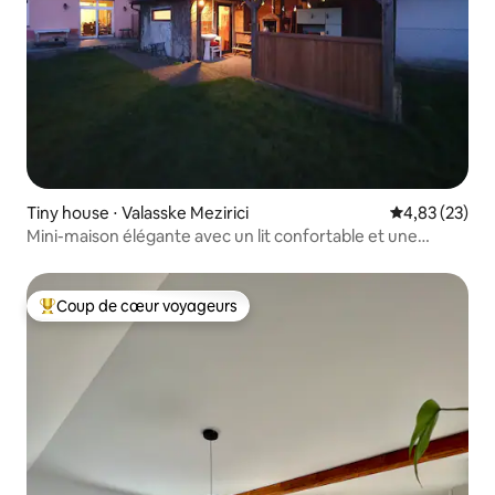
Tiny house ⋅ Valasske Mezirici
Évaluation mo
4,83 (23)
Mini-maison élégante avec un lit confortable et une
connexion Internet
Coup de cœur voyageurs
Coups de cœur voyageurs les plus appréciés