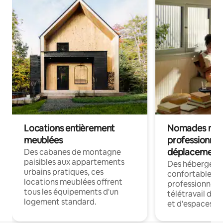
Locations entièrement
Nomades num
meublées
professionnel
déplacement
Des cabanes de montagne
paisibles aux appartements
Des hébergem
urbains pratiques, ces
confortables p
locations meublées offrent
professionnels
tous les équipements d'un
télétravail dis
logement standard.
et d'espaces de