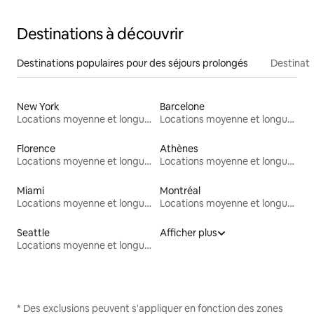
Destinations à découvrir
Destinations populaires pour des séjours prolongés
Destinati
New York
Barcelone
Locations moyenne et longue durée
Locations moyenne et longue durée
Florence
Athènes
Locations moyenne et longue durée
Locations moyenne et longue durée
Miami
Montréal
Locations moyenne et longue durée
Locations moyenne et longue durée
Seattle
Afficher plus
Locations moyenne et longue durée
* Des exclusions peuvent s'appliquer en fonction des zones