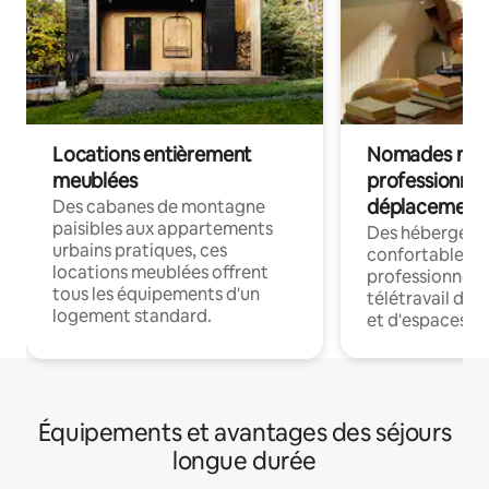
Locations entièrement
Nomades num
meublées
professionnel
déplacement
Des cabanes de montagne
paisibles aux appartements
Des hébergem
urbains pratiques, ces
confortables p
locations meublées offrent
professionnels
tous les équipements d'un
télétravail dis
logement standard.
et d'espaces de
Équipements et avantages des séjours
longue durée