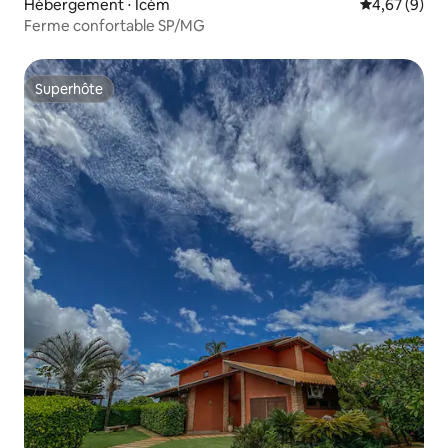
Hébergement ⋅ Icém
Évaluation m
4,67 (9)
Ferme confortable SP/MG
Superhôte
Superhôte