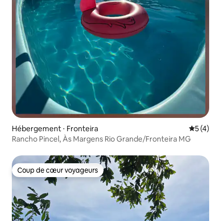
Hébergement ⋅ Fronteira
Évaluatio
5 (4)
Rancho Pincel, Às Margens Rio Grande/Fronteira MG
Coup de cœur voyageurs
Coup de cœur voyageurs