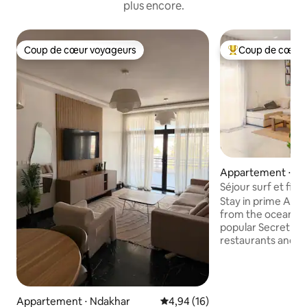
plus encore.
Coup de cœur voyageurs
Coup de cœur 
Coup de cœur voyageurs
Coups de cœur vo
Appartement ⋅ Nd
Séjour surf et fitn
Stay in prime Alma
from the ocean and
popular Secret Sur
restaurants and b
everything is walkable. C
thoughtfully desi
the ground floor, 
digital nomads and
Appartement ⋅ Ndakhar
Évaluation moyenne sur la base
4,94 (16)
building is highly 