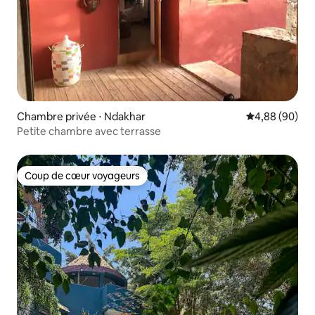
Chambre privée ⋅ Ndakhar
Évaluation mo
4,88 (90)
Petite chambre avec terrasse
Coup de cœur voyageurs
Coup de cœur voyageurs