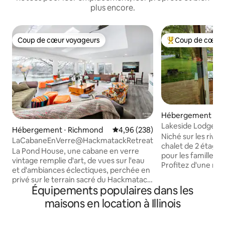
plus encore.
Coup de cœur voyageurs
Coup de cœur 
Coup de cœur voyageurs
Coups de cœur vo
Hébergement ⋅ O
Lakeside Lodge av
Hébergement ⋅ Richmond
Évaluation moyenne sur la base 
4,96 (238)
ponton
Niché sur les rives
LaCabaneEnVerre@HackmatackRetreat
chalet de 2 étages
La Pond House, une cabane en verre
pour les familles e
vintage remplie d'art, de vues sur l'eau
Profitez d'une my
et d'ambiances éclectiques, perchée en
aquatiques : nage
privé sur le terrain sacré du Hackmatack
votre bateau juste
Équipements populaires dans les
Retreat Center. Prairie indigène, rivière
ou observez régul
lente et sinueuse, deux étangs, des
maisons en location à Illinois
blancs et d'autre
chênes de plus de 200 ans et un grand
Au coucher du sole
ciel. D'innombrables endroits pour se
notre havre de pa