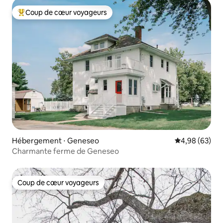
Coup de cœur voyageurs
Coups de cœur voyageurs les plus appréciés
Hébergement ⋅ Geneseo
Évaluation mo
4,98 (63)
Charmante ferme de Geneseo
Coup de cœur voyageurs
Coup de cœur voyageurs