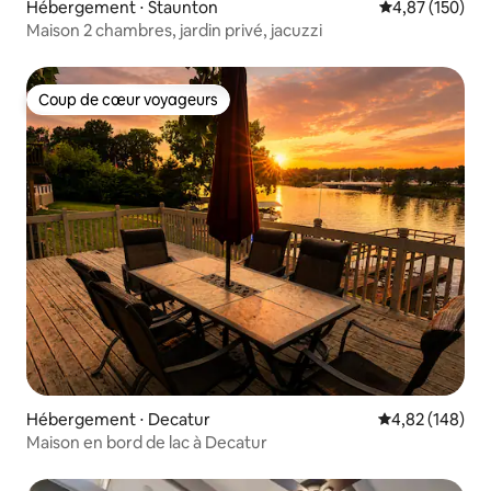
Hébergement ⋅ Staunton
Évaluation moy
4,87 (150)
Maison 2 chambres, jardin privé, jacuzzi
Coup de cœur voyageurs
Coup de cœur voyageurs
Hébergement ⋅ Decatur
Évaluation moy
4,82 (148)
Maison en bord de lac à Decatur