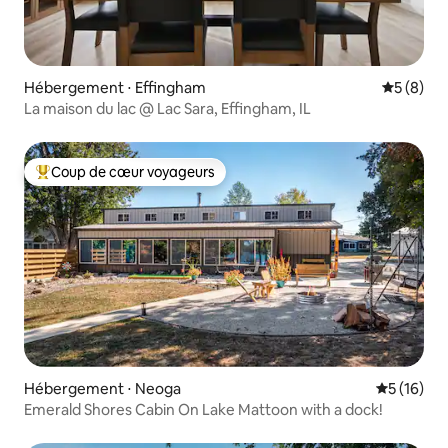
Hébergement ⋅ Effingham
Évaluatio
5 (8)
La maison du lac @ Lac Sara, Effingham, IL
Coup de cœur voyageurs
Coups de cœur voyageurs les plus appréciés
Hébergement ⋅ Neoga
Évaluation
5 (16)
Emerald Shores Cabin On Lake Mattoon with a dock!