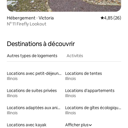
Hébergement ⋅ Victoria
Évaluation mo
4,85 (26)
N° 11 Firefly Lookout
Destinations à découvrir
Autres types de logements
Activités
Locations avec petit-déjeuner
Locations de tentes
Illinois
Illinois
Locations de suites privées
Locations d'appartements
Illinois
Illinois
Locations adaptées aux animaux
Locations de gîtes écologiques
Illinois
Illinois
Locations avec kayak
Afficher plus