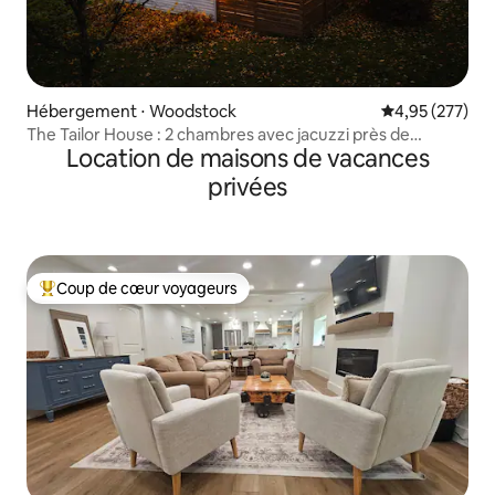
Hébergement ⋅ Woodstock
Évaluation moy
4,95 (277)
The Tailor House : 2 chambres avec jacuzzi près de
Location de maisons de vacances
Woodstock Sq
privées
Coup de cœur voyageurs
Coups de cœur voyageurs les plus appréciés