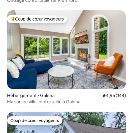
Cottage confortable sur Mumford
Coup de cœur voyageurs
Coups de cœur voyageurs les plus appréciés
Hébergement ⋅ Galena
Évaluation moy
4,95 (144)
Maison de ville confortable à Galena
Coup de cœur voyageurs
Coup de cœur voyageurs