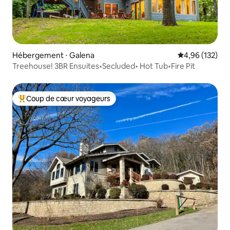
Hébergement ⋅ Galena
Évaluation moy
4,96 (132)
Treehouse! 3BR Ensuites•Secluded• Hot Tub•Fire Pit
Coup de cœur voyageurs
Coups de cœur voyageurs les plus appréciés