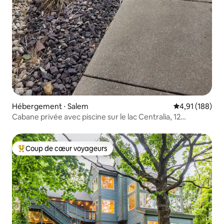
Hébergement ⋅ Salem
Évaluation moy
4,91 (188)
Cabane privée avec piscine sur le lac Centralia, 12
couchages.
Coup de cœur voyageurs
Coups de cœur voyageurs les plus appréciés