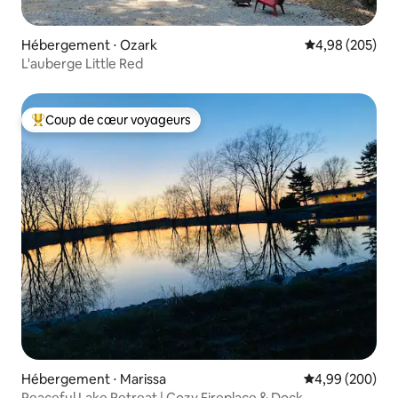
Hébergement ⋅ Ozark
Évaluation moy
4,98 (205)
L'auberge Little Red
Coup de cœur voyageurs
Coups de cœur voyageurs les plus appréciés
Hébergement ⋅ Marissa
Évaluation moy
4,99 (200)
Peaceful Lake Retreat | Cozy Fireplace & Dock