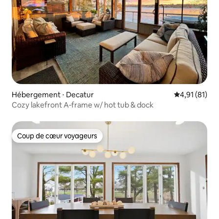
Hébergement ⋅ Decatur
Évaluation mo
4,91 (81)
Cozy lakefront A‑frame w/ hot tub & dock
Coup de cœur voyageurs
Coup de cœur voyageurs