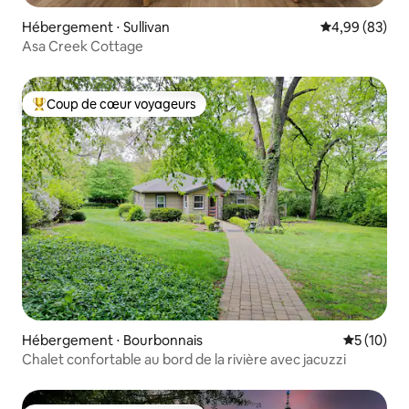
Hébergement ⋅ Sullivan
Évaluation mo
4,99 (83)
Asa Creek Cottage
Coup de cœur voyageurs
Coups de cœur voyageurs les plus appréciés
Hébergement ⋅ Bourbonnais
Évaluation
5 (10)
Chalet confortable au bord de la rivière avec jacuzzi