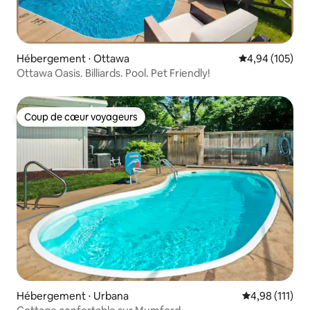
Hébergement ⋅ Ottawa
Évaluation moy
4,94 (105)
Ottawa Oasis. Billiards. Pool. Pet Friendly!
Coup de cœur voyageurs
Coup de cœur voyageurs
Hébergement ⋅ Urbana
Évaluation moy
4,98 (111)