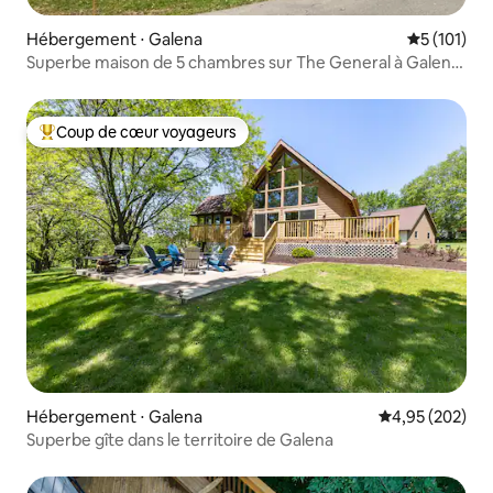
Hébergement ⋅ Galena
Évaluation 
5 (101)
Superbe maison de 5 chambres sur The General à Galena
Terr !
Coup de cœur voyageurs
Coups de cœur voyageurs les plus appréciés
Hébergement ⋅ Galena
Évaluation moy
4,95 (202)
Superbe gîte dans le territoire de Galena