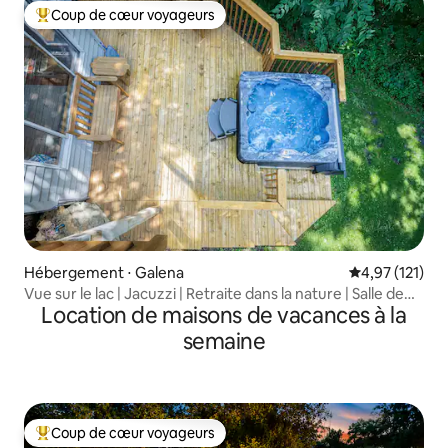
Coup de cœur voyageurs
Coups de cœur voyageurs les plus appréciés
Hébergement ⋅ Galena
Évaluation moy
4,97 (121)
Vue sur le lac | Jacuzzi | Retraite dans la nature | Salle de
Location de maisons de vacances à la
cinéma
semaine
Coup de cœur voyageurs
Coups de cœur voyageurs les plus appréciés