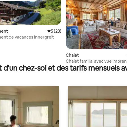
ment
Évaluation moyenne sur la base de 23 co
5 (23)
ent de vacances Innergreit
 la base de 44 commentaires : 4,93 sur 5
Chalet
Chalet familial avec vue imprena
t d'un chez-soi et des tarifs mensuels 
montagne