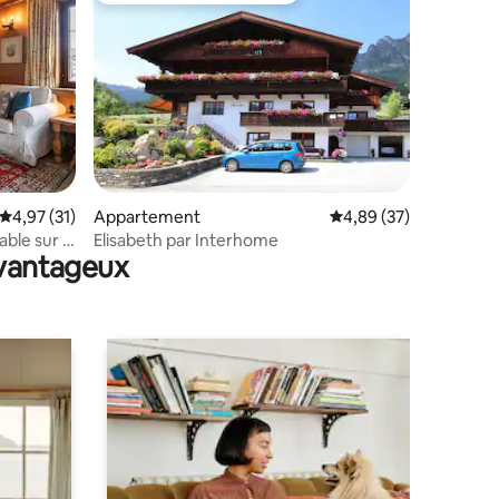
mmentaires : 5 sur 5
Évaluation moyenne sur la base de 31 commentaires : 4,97 sur 5
4,97 (31)
Appartement
Évaluation moyenne su
4,89 (37)
ble sur la
Elisabeth par Interhome
avantageux