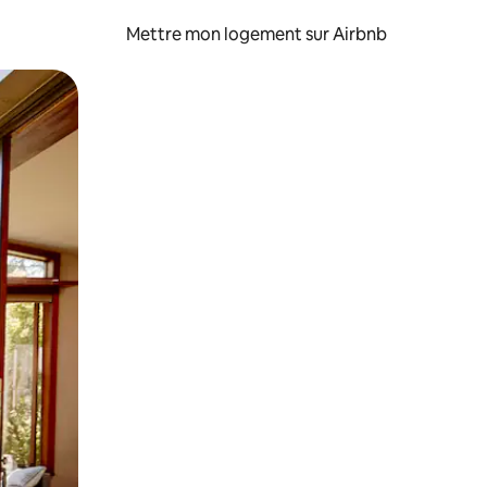
Mettre mon logement sur Airbnb
sant glisser.