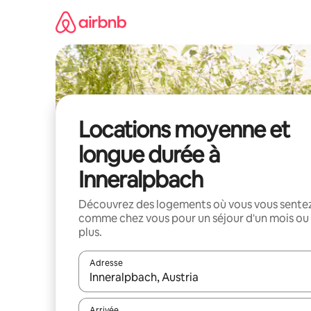
Aller
directement
au
contenu
Locations moyenne et
longue durée à
Inneralpbach
Découvrez des logements où vous vous sente
comme chez vous pour un séjour d'un mois ou
plus.
Adresse
Lorsque les résultats s'affichent, utilisez les flèc
Arrivée