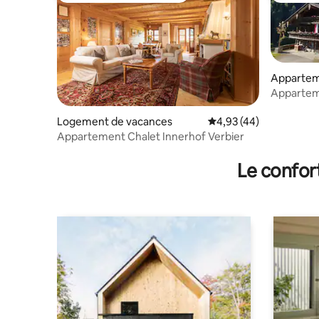
Apparte
Appartem
Logement de vacances
Évaluation moyenne sur
4,93 (44)
Appartement Chalet Innerhof Verbier
Le confor