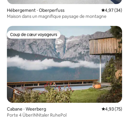
Hébergement ⋅ Oberperfuss
Évaluation mo
4,97 (34)
Maison dans un magnifique paysage de montagne
Coup de cœur voyageurs
Coup de cœur voyageurs
Cabane ⋅ Weerberg
Évaluation mo
4,93 (75)
Porte 4 ÜberINNtaler RuhePol