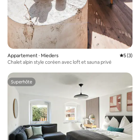
Appartement ⋅ Mieders
Évaluatio
5 (3)
Chalet alpin style coréen avec loft et sauna privé
Superhôte
Superhôte