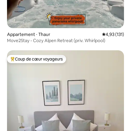
Appartement ⋅ Thaur
Évaluation moy
4,93 (131)
Move2Stay - Cozy Alpen Retreat (priv. Whirlpool)
Coup de cœur voyageurs
Coups de cœur voyageurs les plus appréciés