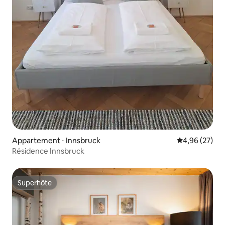
Appartement ⋅ Innsbruck
Évaluation mo
4,96 (27)
Résidence Innsbruck
Superhôte
Superhôte