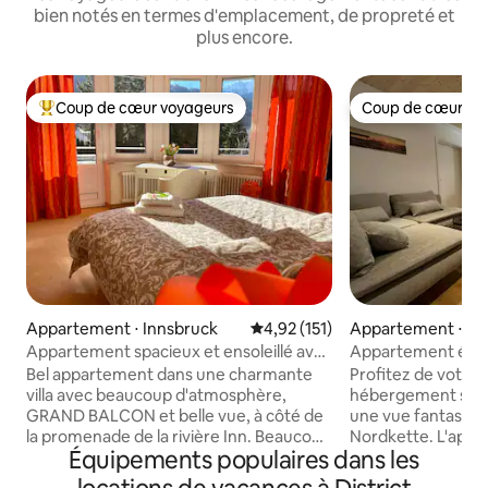
bien notés en termes d'emplacement, de propreté et
plus encore.
Coup de cœur voyageurs
Coup de cœur vo
Coups de cœur voyageurs les plus appréciés
Coup de cœur vo
Appartement ⋅ Innsbruck
Évaluation moyenne sur la base 
4,92 (151)
Appartement ⋅ Vö
Appartement spacieux et ensoleillé avec
Appartement éléga
vue sur la montagne dans une villa de
d'Innsbruck
Bel appartement dans une charmante
Profitez de votre 
charme
villa avec beaucoup d'atmosphère,
hébergement situé
GRAND BALCON et belle vue, à côté de
une vue fantastiqu
la promenade de la rivière Inn. Beaucoup
Nordkette. L'appa
Équipements populaires dans les
de fenêtres dans chaque pièce,
le centre du villa
LUMINEUSES et ENSOLEILLÉES Si vous
2 minutes d'une épi