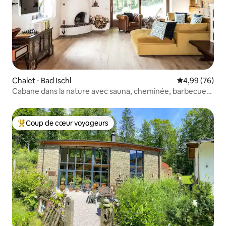
Chalet ⋅ Bad Ischl
Évaluation mo
4,99 (76)
Cabane dans la nature avec sauna, cheminée, barbecue
et accès au lac
Coup de cœur voyageurs
Coups de cœur voyageurs les plus appréciés