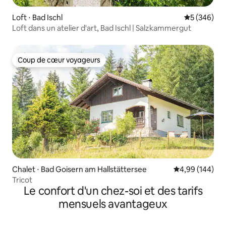
Loft ⋅ Bad Ischl
Évaluation 
5 (346)
Loft dans un atelier d'art, Bad Ischl | Salzkammergut
Coup de cœur voyageurs
Coup de cœur voyageurs
Chalet ⋅ Bad Goisern am Hallstättersee
Évaluation moy
4,99 (144)
Tricot
Le confort d'un chez-soi et des tarifs
mensuels avantageux