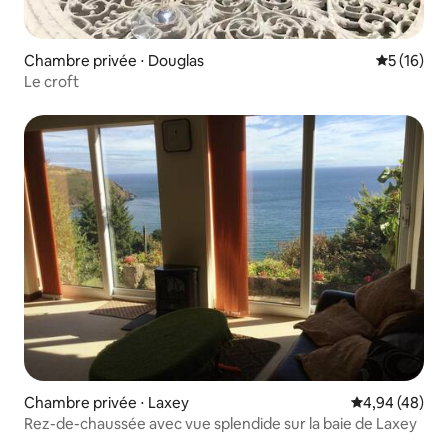
Chambre privée ⋅ Douglas
Évaluation
5 (16)
Le croft
Chambre privée ⋅ Laxey
Évaluation mo
4,94 (48)
Rez-de-chaussée avec vue splendide sur la baie de Laxey