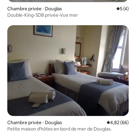
Chambre privée ⋅ Douglas
Évaluatio
5 (4)
Double-King-SDB privée-Vue mer
Chambre privée ⋅ Douglas
Évaluation mo
4,82 (66)
Petite maison d'hôtes en bord de mer de Douglas.