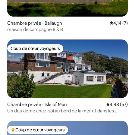
Chambre privée ⋅ Ballaugh
Évaluation m
4,14 (7)
maison de campagne B & B
Coup de cœur voyageurs
Coup de cœur voyageurs
Chambre privée ⋅ Isle of Man
Évaluation mo
4,98 (57)
Un deuxième chez-soi au bord de la mer et dans les
Southern Hills.
Coup de cœur voyageurs
Coups de cœur voyageurs les plus appréciés