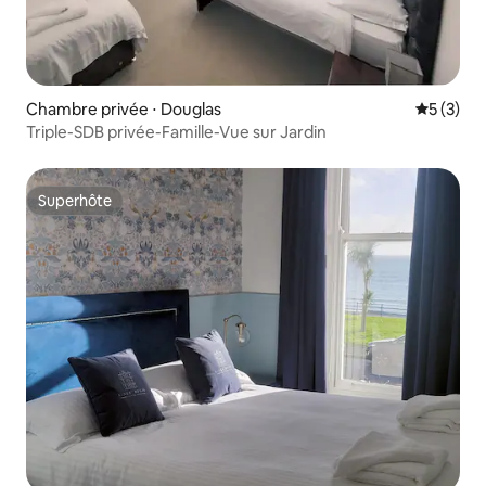
Chambre privée ⋅ Douglas
Évaluatio
5 (3)
Triple-SDB privée-Famille-Vue sur Jardin
Superhôte
Superhôte