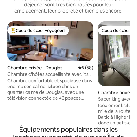
déjeuner sont très bien notées pour leur
emplacement, leur propreté et bien plus encore.
Coup de cœur voyageurs
Coup de cœur vo
Coups de cœur voyageurs les plus appréciés
Coup de cœur vo
Chambre privée ⋅ Douglas
Évaluation moyenne sur la b
5 (58)
Chambre d'hôtes accueillante avec lits
jumeaux
Chambre confortable et spacieuse dans
une maison calme, située dans un
quartier calme de Douglas, avec une
Chambre privée ⋅ 
télévision connectée de 43 pouces
Super king avec sal
(incluse). Netflix, Amazon Prime, etc.),
Idéalement situé po
une porte verrouillable et du matériel
mile de la route Pe
pour préparer du thé et du café. Les lits
Baltic à Higher Foxdale. Nous tr
peuvent être jumeaux, doubles ou
donc un petit-déj
simples. Salle de bain partagée
Équipements populaires dans les
fourni et vous pou
(baignoire/douche) et cuisine partagées
déjeuner à tout 