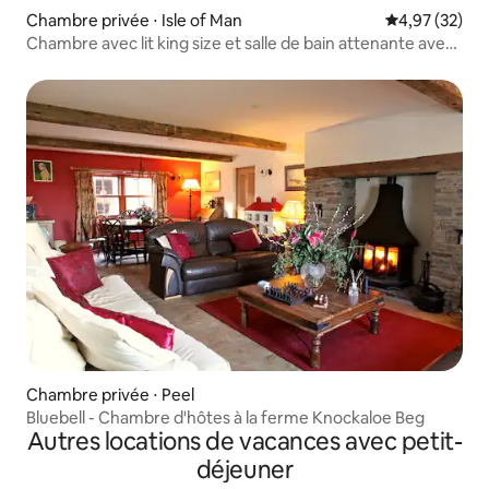
Chambre privée ⋅ Isle of Man
Évaluation mo
4,97 (32)
Chambre avec lit king size et salle de bain attenante avec
vue sur la rivière
Chambre privée ⋅ Peel
Bluebell - Chambre d'hôtes à la ferme Knockaloe Beg
Autres locations de vacances avec petit-
déjeuner