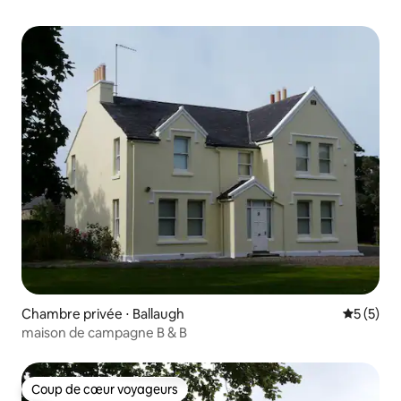
Chambre privée ⋅ Ballaugh
Évaluatio
5 (5)
maison de campagne B & B
Coup de cœur voyageurs
Coup de cœur voyageurs