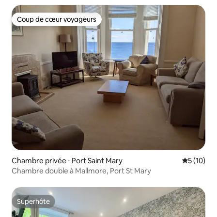
Coup de cœur voyageurs
Coup de cœur voyageurs
Chambre privée ⋅ Port Saint Mary
Évaluation
5 (10)
Chambre double à Mallmore, Port St Mary
Superhôte
Superhôte