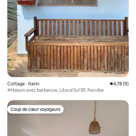
Cottage ⋅ Itariri
Évaluation m
4,78 (9)
#Maison avec barbecue, Litoral Sul SP, Peruibe
Coup de cœur voyageurs
Coup de cœur voyageurs