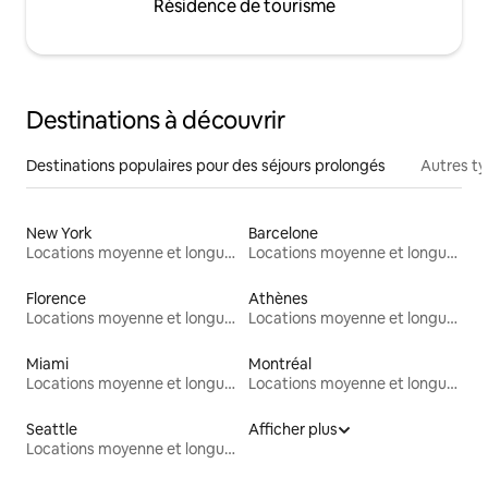
Résidence de tourisme
Destinations à découvrir
Destinations populaires pour des séjours prolongés
Autres t
New York
Barcelone
Locations moyenne et longue durée
Locations moyenne et longue durée
Florence
Athènes
Locations moyenne et longue durée
Locations moyenne et longue durée
Miami
Montréal
Locations moyenne et longue durée
Locations moyenne et longue durée
Seattle
Afficher plus
Locations moyenne et longue durée