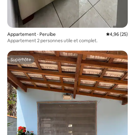
Appartement ⋅ Peruíbe
Évaluation mo
4,96 (25)
Appartement 2 personnes utile et complet.
Superhôte
Superhôte