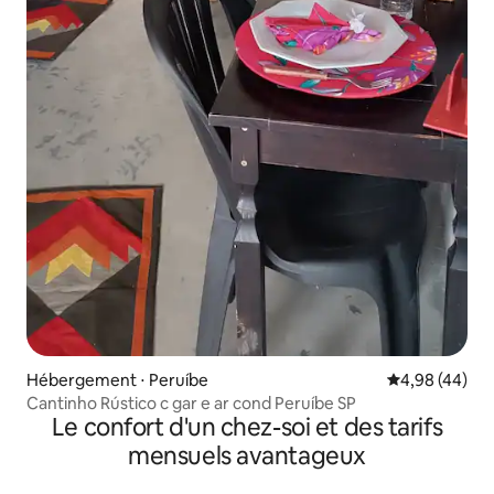
Hébergement ⋅ Peruíbe
Évaluation mo
4,98 (44)
Cantinho Rústico c gar e ar cond Peruíbe SP
Le confort d'un chez-soi et des tarifs
mensuels avantageux