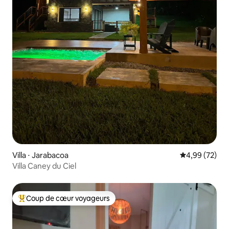
Villa ⋅ Jarabacoa
Évaluation mo
4,99 (72)
Villa Caney du Ciel
Coup de cœur voyageurs
Coups de cœur voyageurs les plus appréciés