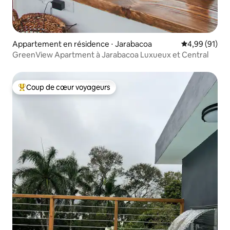
Appartement en résidence ⋅ Jarabacoa
Évaluation mo
4,99 (91)
GreenView Apartment à Jarabacoa Luxueux et Central
Coup de cœur voyageurs
Coups de cœur voyageurs les plus appréciés