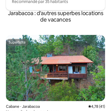
Recommandé par 35 habitants
Jarabacoa : d'autres superbes locations
de vacances
Superhôte
Superhôte
Cabane ⋅ Jarabacoa
Évaluation mo
4,78 (41)