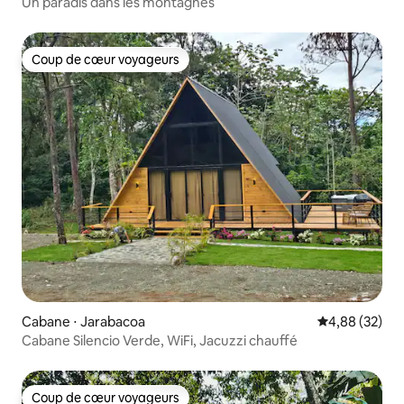
Un paradis dans les montagnes
Coup de cœur voyageurs
Coup de cœur voyageurs
Cabane ⋅ Jarabacoa
Évaluation mo
4,88 (32)
Cabane Silencio Verde, WiFi, Jacuzzi chauffé
Coup de cœur voyageurs