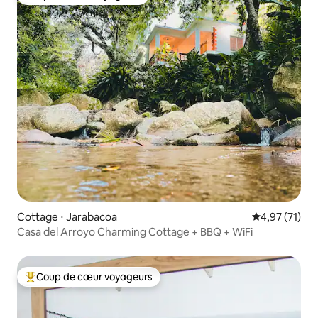
Coup de cœur voyageurs
Cottage ⋅ Jarabacoa
Évaluation mo
4,97 (71)
Casa del Arroyo Charming Cottage + BBQ + WiFi
Coup de cœur voyageurs
Coups de cœur voyageurs les plus appréciés