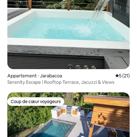
Appartement ⋅ Jarabacoa
Évaluation
5 (21)
Serenity Escape | Rooftop Terrace, Jacuzzi & Views
Coup de cœur voyageurs
Coup de cœur voyageurs