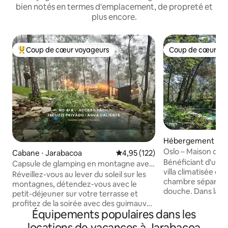
bien notés en termes d'emplacement, de propreté et
plus encore.
Coup de cœur voyageurs
Coup de cœur vo
Coups de cœur voyageurs les plus appréciés
Coup de cœur vo
Hébergement ⋅ J
Oslo – Maison de s
Cabane ⋅ Jarabacoa
Évaluation moyenne sur la base 
4,95 (122)
Bénéficiant d'une 
Capsule de glamping en montagne avec
villa climatisée co
jacuzzi privé
Réveillez-vous au lever du soleil sur les
chambre séparée et
montagnes, détendez-vous avec le
douche. Dans la cu
petit-déjeuner sur votre terrasse et
trouveront un réfr
profitez de la soirée avec des guimauves
ustensiles de cuisi
Équipements populaires dans les
grillées sur le feu. Cette cabane
ondes et une machi
confortable est située dans une
locations de vacances à Jarabacoa