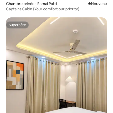
Chambre privée ⋅ Ramai Patti
Nouvel hébe
Nouveau
Captains Cabin (Your comfort our priority)
Superhôte
Superhôte