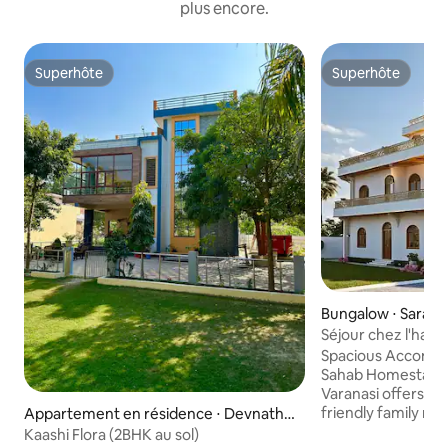
plus encore.
Superhôte
Superhôte
Superhôte
Superhôte
Bungalow ⋅ Saray
Séjour chez l'hab
Spacious Accomm
Sahab Homestay C
Varanasi offers sp
friendly family ro
Appartement en résidence ⋅ Devnathp
bathrooms .Most i
ur
Kaashi Flora (2BHK au sol)