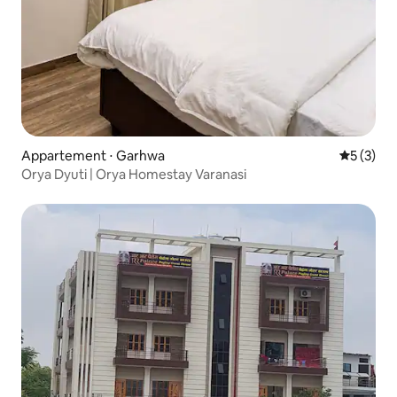
Appartement ⋅ Garhwa
Évaluatio
5 (3)
Orya Dyuti | Orya Homestay Varanasi