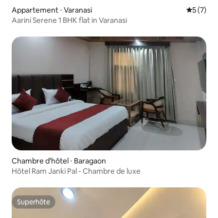
Appartement ⋅ Varanasi
Évaluatio
5 (7)
Aarini Serene 1 BHK flat in Varanasi
Chambre d'hôtel ⋅ Baragaon
Hôtel Ram Janki Pal - Chambre de luxe
Superhôte
Superhôte