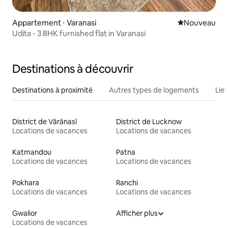
Appartement ⋅ Varanasi
Nouvel hébe
Nouveau
Udita - 3 BHK furnished flat in Varanasi
Destinations à découvrir
Destinations à proximité
Autres types de logements
Lie
District de Vārānasī
District de Lucknow
Locations de vacances
Locations de vacances
Katmandou
Patna
Locations de vacances
Locations de vacances
Pokhara
Ranchi
Locations de vacances
Locations de vacances
Gwalior
Afficher plus
Locations de vacances