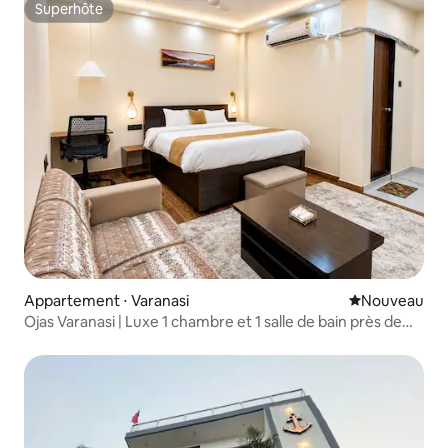
Superhôte
Superhôte
Appartement ⋅ Varanasi
Nouvel hébe
Nouveau
Ojas Varanasi | Luxe 1 chambre et 1 salle de bain près de
l'aéroport de Varanasi