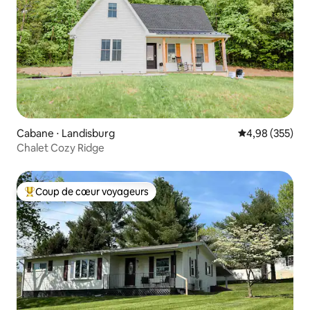
Cabane ⋅ Landisburg
Évaluation moy
4,98 (355)
Chalet Cozy Ridge
Coup de cœur voyageurs
Coups de cœur voyageurs les plus appréciés