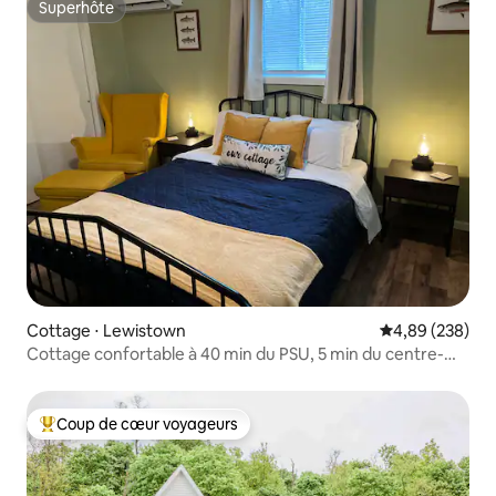
Superhôte
Superhôte
Cottage ⋅ Lewistown
Évaluation moy
4,89 (238)
Cottage confortable à 40 min du PSU, 5 min du centre-
ville
Coup de cœur voyageurs
Coups de cœur voyageurs les plus appréciés