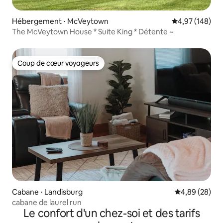
Hébergement ⋅ McVeytown
Évaluation moy
4,97 (148)
The McVeytown House * Suite King * Détente ~
Coup de cœur voyageurs
Coup de cœur voyageurs
Cabane ⋅ Landisburg
Évaluation mo
4,89 (28)
cabane de laurel run
Le confort d'un chez-soi et des tarifs