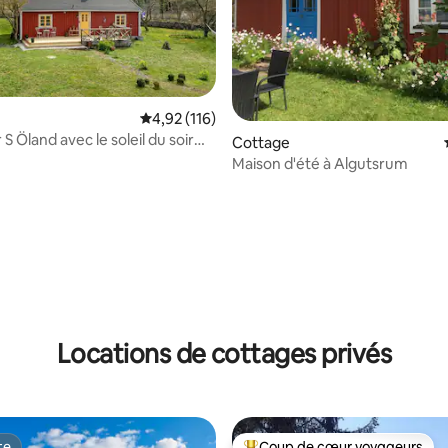
Évaluation moyenne sur la base de 116 comme
4,92 (116)
S Öland avec le soleil du soir
 la base de 76 commentaires : 4,83 sur 5
Cottage
hamps et la mer
Maison d'été à Algutsrum
Locations de cottages privés
te
Coup de cœur voyageurs