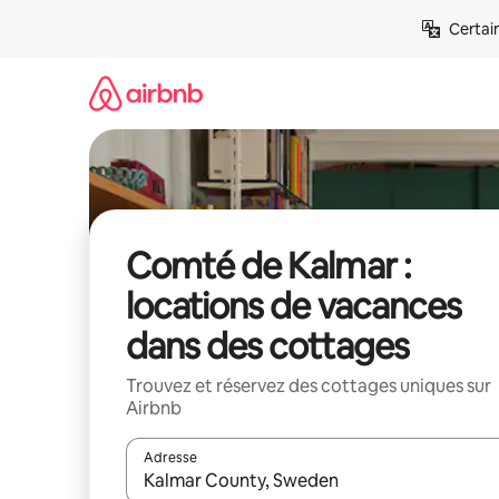
Aller
Certai
directement
au
contenu
Comté de Kalmar :
locations de vacances
dans des cottages
Trouvez et réservez des cottages uniques sur
Airbnb
Adresse
Lorsque les résultats s'affichent, utilisez les flèc