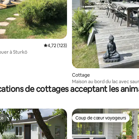
 la base de 20 commentaires : 4,95 sur 5
Évaluation moyenne sur la base de 123 comme
4,72 (123)
ouer à Sturkö
Cottage
Maison au bord du lac avec saun
ations de cottages acceptant les ani
extérieure et jacuzzi !
te
Coup de cœur voyageurs
te
Coup de cœur voyageurs