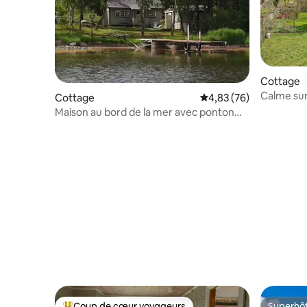
Cottage
Calme sur 
Cottage
Évaluation moyenne sur
4,83 (76)
sur les c
Maison au bord de la mer avec ponton
privé !
Coup de cœur voyageurs
Superhô