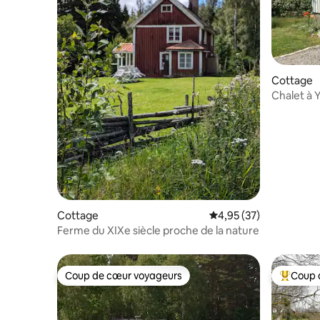
Cottage
Chalet à 
Cottage
Évaluation moyenne su
4,95 (37)
Ferme du XIXe siècle proche de la nature
Coup de cœur voyageurs
Coup 
Coup de cœur voyageurs
Coups de