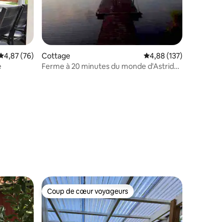
taires : 4,67 sur 5
Évaluation moyenne sur la base de 76 commentaires : 4,87 sur 5
4,87 (76)
Cottage
Évaluation moyenne sur
4,88 (137)
e
Ferme à 20 minutes du monde d'Astrid
Lindgren
Coup de cœur voyageurs
Coup de cœur voyageurs