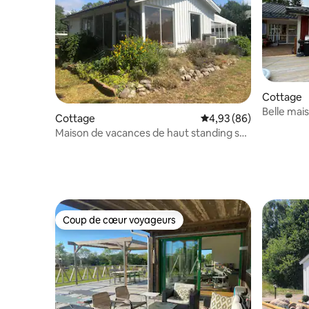
Cottage
Belle mai
Cottage
Évaluation moyenne sur
4,93 (86)
Maison de vacances de haut standing sur
la célèbre Trummenäs
Coup de cœur voyageurs
Coup de cœur voyageurs