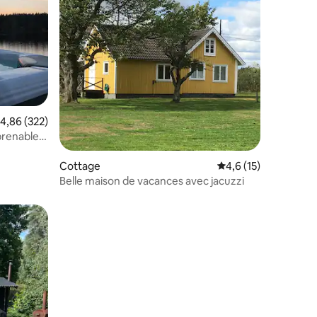
taires : 4,86 sur 5
valuation moyenne sur la base de 322 commentaires : 4,86 sur 5
4,86 (322)
prenable
Cottage
Évaluation moyenne s
4,6 (15)
Belle maison de vacances avec jacuzzi