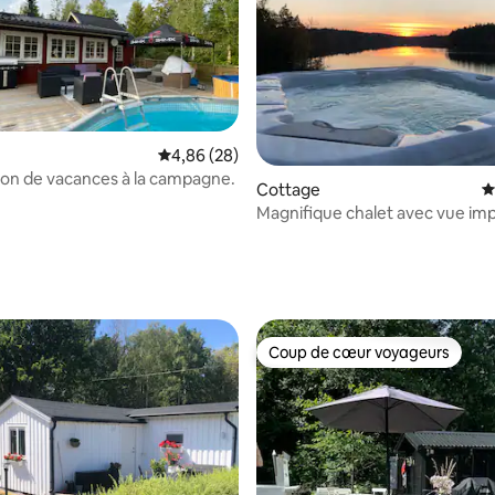
Évaluation moyenne sur la base de 28 commen
4,86 (28)
son de vacances à la campagne.
 la base de 86 commentaires : 4,93 sur 5
Cottage
É
Magnifique chalet avec vue im
sur le lac et bain à remous
Coup de cœur voyageurs
Coup de cœur voyageurs