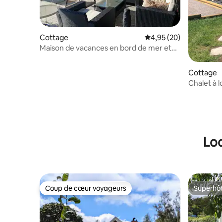
Cottage
Évaluation moyenne sur
4,95 (20)
Maison de vacances en bord de mer et
de plage avec jacuzzi
Cottage
Chalet à l
Loc
Coup de cœur voyageurs
Superhô
Coup de cœur voyageurs
Superhô