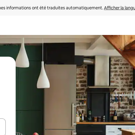
nes informations ont été traduites automatiquement. 
Afficher la lang
hes vers le haut et vers le bas pour les parcourir ou en appuyant et en fai