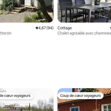
Évaluation moyenne sur la base de 94 commen
4,67 (94)
Cottage
Ytterön
Chalet agréable avec cheminé
r la base de 37 commentaires : 4,95 sur 5
de cœur voyageurs
Coup de cœur voyageurs
 cœur voyageurs les plus appréciés
Coup de cœur voyageurs