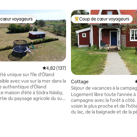
 cœur voyageurs
Coup de cœur voyageurs
 cœur voyageurs
Coups de cœur voyageurs les p
Évaluation moyenne sur la base de 137 comme
4,82 (137)
té unique sur l'île d'Öland
sible avec vue sur la mer dans la
Cottage
É
 authentique d'Öland
Séjour de vacances à la campa
 maison d'été à Södra Näsby,
municipalité de Vimmerby
Logement libre toute l'année à 
artie du paysage agricole du sud
campagne avec la forêt à côté.
d, classé au patrimoine mondial
voisin le plus proche et de l'hô
CO. Profitez d'un
du lac, de la baignade et de la 
ment paisible avec vue sur la
Possibilité d'emprunter un bat
ue, les prairies de fleurs
min en voiture de Vimmerby, A
et les vaches en pâturage à
Lindgren's World et Bullerbyn. 
 la base de 411 commentaires : 4,85 sur 5
. La maison est partiellement
la ville en bois d'Eksjö, à enviro