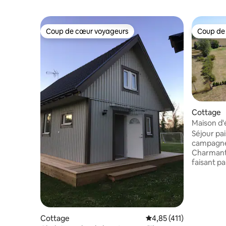
Coup de cœur voyageurs
Coup de
Coup de cœur voyageurs
Coup de
Cottage
Maison d'é
Séjour pai
campagne
Charmante
faisant p
de l'Ölan
de l'UNES
environne
mer Baltiq
sauvages 
Cottage
Évaluation moyenne sur
4,85 (411)
proximité