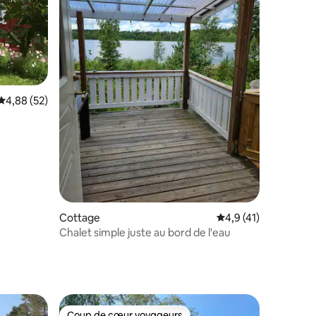
ntaires : 4,92 sur 5
Évaluation moyenne sur la base de 52 commentaires : 4,88 sur 5
4,88 (52)
Cottage
Évaluation moyenne s
4,9 (41)
Chalet simple juste au bord de l'eau
Coup de cœur voyageurs