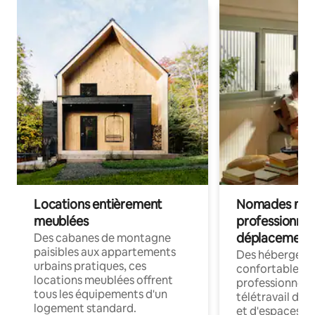
Locations entièrement
Nomades num
meublées
professionnel
déplacement
Des cabanes de montagne
paisibles aux appartements
Des hébergem
urbains pratiques, ces
confortables p
locations meublées offrent
professionnels
tous les équipements d'un
télétravail dis
logement standard.
et d'espaces de