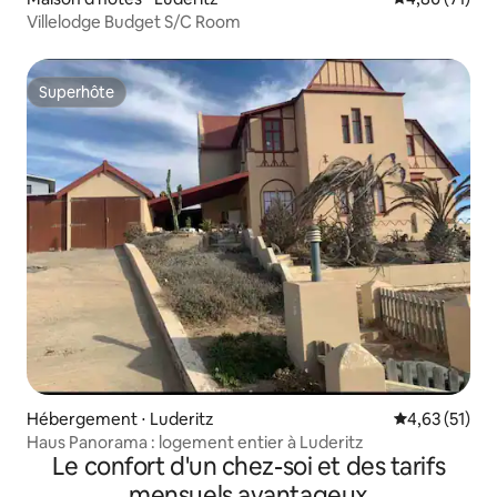
Villelodge Budget S/C Room
Superhôte
Superhôte
Hébergement ⋅ Luderitz
Évaluation mo
4,63 (51)
Haus Panorama : logement entier à Luderitz
Le confort d'un chez-soi et des tarifs
mensuels avantageux