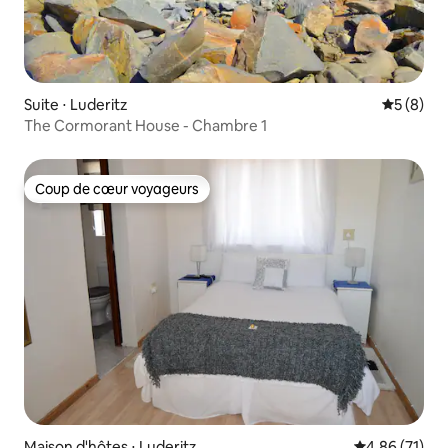
Suite ⋅ Luderitz
Évaluatio
5 (8)
The Cormorant House - Chambre 1
Coup de cœur voyageurs
Coup de cœur voyageurs
Maison d'hôtes ⋅ Luderitz
Évaluation mo
4,86 (71)