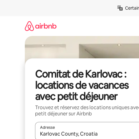
Aller
Certai
directement
au
contenu
Comitat de Karlovac :
locations de vacances
avec petit déjeuner
Trouvez et réservez des locations uniques ave
petit déjeuner sur Airbnb
Adresse
Lorsque les résultats s'affichent, utilisez les flèc