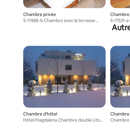
Chambre privée
Chambre 
S-17486-b Chambre avec la terrasse
S-17531-a
Autre
Donje
Grabovac
Chambre d'hôtel
Chambre 
Hôtel Magdalena Chambre double Lits
Chambre t
simples (C1)
avec 3 lit