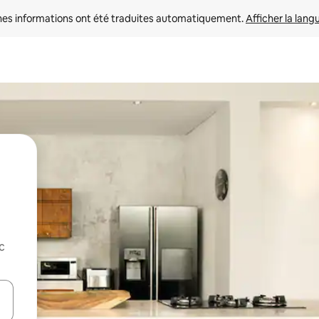
nes informations ont été traduites automatiquement. 
Afficher la lang
c
hes vers le haut et vers le bas pour les parcourir ou en appuyant et en fai