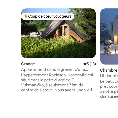
Coup de cœur voyageurs
Coups de cœur voyageurs les plus appréciés
Grange
Évaluation moyenne
5 (13)
Appartement dans le grenier d'une
Chambre 
écurie avec vue sur les chevaux
L'appartement Robinson-Horrseville est
Lit double
situé dans le petit village de C.
Magdalen
Le petit d
Vukmanićko, à seulement 7 km du
prêt pour
centre de Karovc. Nous avons une vieille
à notre patio
grange en bois et, au-dessus, il y a un
climatisé
charmant dortoir de type Robinson-
gratuite, 
tourisme avec une fenêtre en verre dans
Zagreb su
le sol et une vue sur les chevaux. La
l'aréna/c
chambre à coucher dispose de 4 lits et
Toutes le