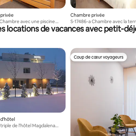
privée
Chambre privée
 Chambre avec une piscine
S-17486-a Chambre avec la ter
s locations de vacances avec petit-dé
,
Donje
Coup de cœur voyageurs
Coup de cœur voyageurs
d'hôtel
riple de l'hôtel Magdalena
s simples