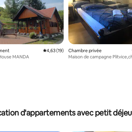
r la base de 9 commentaires : 4,44 sur 5
ment
Évaluation moyenne sur la base de 19 comme
4,63 (19)
Chambre privée
House MANDA
Maison de campagne Plitvice,
ation d'appartements avec petit déje