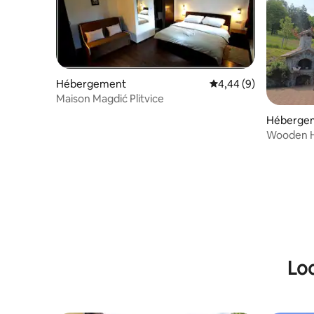
Hébergement
Évaluation moyenne su
4,44 (9)
Maison Magdić Plitvice
Héberge
Wooden 
Loc