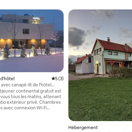
 sur la base de 13 commentaires : 5 sur 5
d'hôtel
Évaluation moyenne sur la base de 3 co
5 (3)
 avec canapé-lit de l'hôtel
a
éjeuner continental gratuit est
 vous tous les matins, attenant
 extérieur privé. Chambres
es avec connexion Wi-Fi
situées à l'entrée sud-ouest de
r l'E65 HW, à 2,5 km de
entre commercial de Zagreb.
Hébergement
s chambres disposent d'une