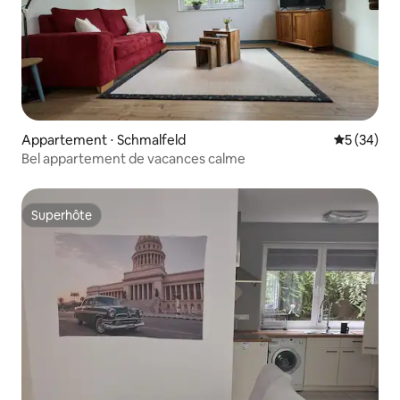
Appartement ⋅ Schmalfeld
Évaluation
5 (34)
Bel appartement de vacances calme
Superhôte
Superhôte