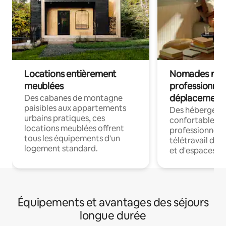
Locations entièrement
Nomades num
meublées
professionnel
déplacement
Des cabanes de montagne
paisibles aux appartements
Des hébergem
urbains pratiques, ces
confortables p
locations meublées offrent
professionnels
tous les équipements d'un
télétravail dis
logement standard.
et d'espaces de
Équipements et avantages des séjours
longue durée