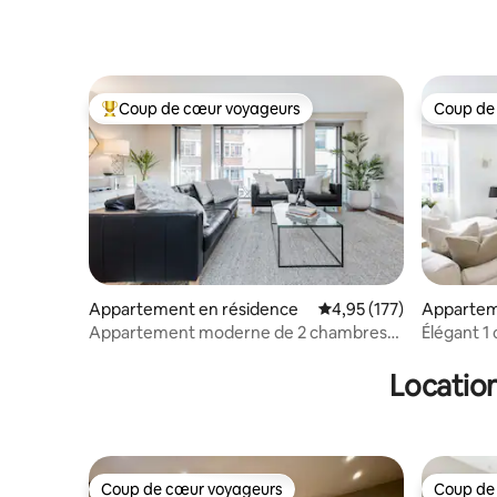
Coup de cœur voyageurs
Coup de
Coups de cœur voyageurs les plus appréciés
Coup de
Appartement en résidence
Évaluation moyenne sur
4,95 (177)
Appartem
Appartement moderne de 2 chambres
Élégant 1
avec balcon sur Oxford Street
Location
Coup de cœur voyageurs
Coup de