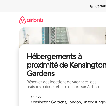
Aller
Certai
directement
au
contenu
Hébergements à
proximité de Kensingto
Gardens
Réservez des locations de vacances, des
maisons uniques et plus encore sur Airbnb
Adresse
Lorsque les résultats s'affichent, utilisez les flèc