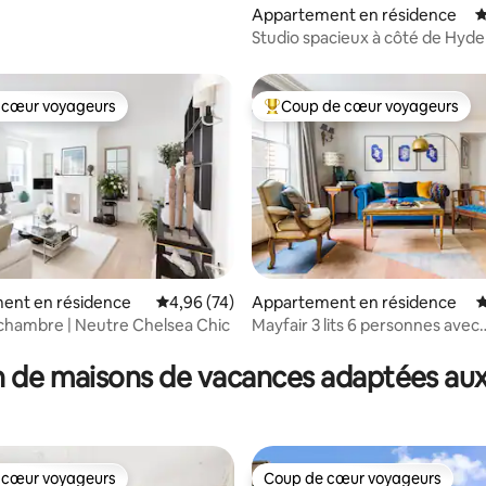
Appartement en résidence
É
Studio spacieux à côté de Hyde
des transports
 cœur voyageurs
Coup de cœur voyageurs
 cœur voyageurs
Coups de cœur voyageurs les p
 la base de 177 commentaires : 4,95 sur 5
ent en résidence
Évaluation moyenne sur la base de 74 commen
4,96 (74)
Appartement en résidence
É
 chambre | Neutre Chelsea Chic
Mayfair 3 lits 6 personnes avec
climatisation Berkeley Square 
 de maisons de vacances adaptées aux
 cœur voyageurs
Coup de cœur voyageurs