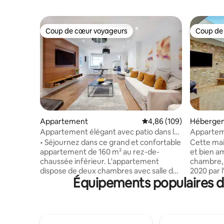
Coup de cœur voyageurs
Coup de
Coup de cœur voyageurs
Coup de
Appartement
Évaluation moyenne sur 
4,86 (109)
Héberge
Appartement élégant avec patio dans le
Apparteme
centre de Londres
Notting Hi
• Séjournez dans ce grand et confortable
Cette mai
appartement de 160 m² au rez-de-
et bien a
chaussée inférieur. L'appartement
chambre, 
dispose de deux chambres avec salle de
2020 par l
Équipements populaires d
bains privative avec armoires et
Farmhouse
climatisation, à l'exception du salon. La
ruelle pa
chambre principale dispose d'un lit Super
Park et à
King Size britannique, la deuxième
Portobello
chambre offre un lit King Size
moderne e