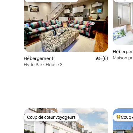
Coup de cœur voyageurs
Coup de
Héberge
Maison pri
Hébergement
Évaluation moyenn
5 (6)
linge et p
Hyde Park House 3
Coup de cœur voyageurs
Coup 
Coup de cœur voyageurs
Coups de