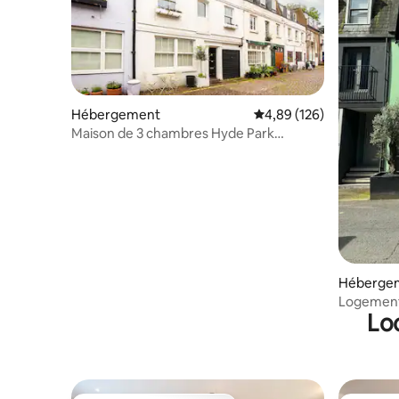
Hébergement
Évaluation moyenne sur 
4,89 (126)
Maison de 3 chambres Hyde Park
Londres Lancaster Gate
Héberge
Logement
Lo
ancienne 
salle de 