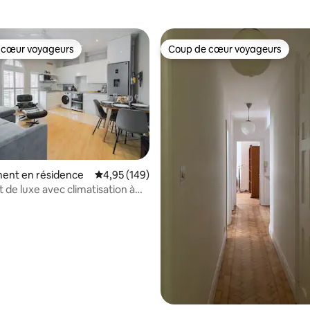
 cœur voyageurs
Coup de cœur voyageurs
 cœur voyageurs
Coup de cœur voyageurs
ent en résidence
Évaluation moyenne sur la base de 149 commen
4,95 (149)
de luxe avec climatisation à
la base de 107 commentaires : 4,86 sur 5
ppartement 1).