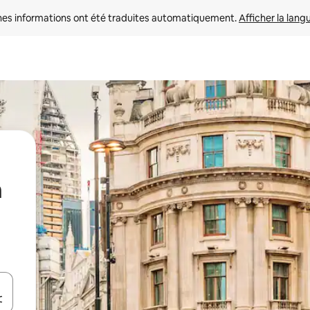
nes informations ont été traduites automatiquement. 
Afficher la lang
n
hes vers le haut et vers le bas pour les parcourir ou en appuyant et en fai