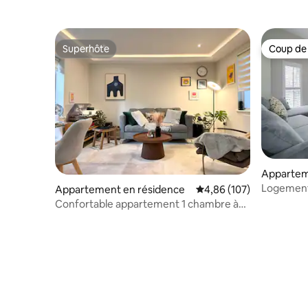
Superhôte
Coup de
Superhôte
Coup de
Appartem
Logement 
Appartement en résidence
Évaluation moyenne sur 
4,86 (107)
Fulham (A
Confortable appartement 1 chambre à
Notting Hill - Emplacement de choix