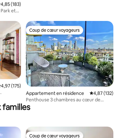
valuation moyenne sur la base de 183 commentaires : 4,85 sur 5
4,85 (183)
 Park et
Coup de cœur voyageurs
lus appréciés
Coup de cœur voyageurs
taires : 4,96 sur 5
valuation moyenne sur la base de 175 commentaires : 4,97 sur 5
4,97 (175)
Appartement en résidence
Évaluation moyenne sur
4,87 (132)
1729
Penthouse 3 chambres au cœur de
 familles
Londres : vue sur la ville
Coup de cœur voyageurs