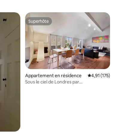
Superhôte
Superhôte
taires : 4,95 sur 5
Appartement en résidence
Évaluation moyenne sur
4,91 (175)
Sous le ciel de Londres par
MoreThanStays