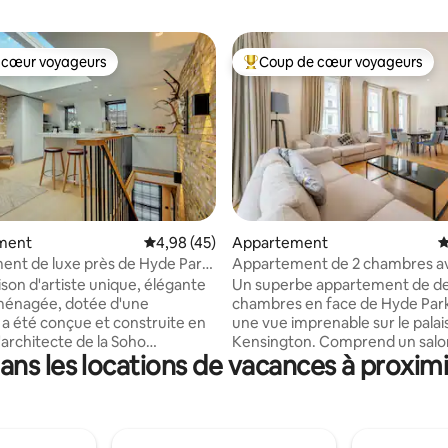
 cœur voyageurs
Coup de cœur voyageurs
 cœur voyageurs
Coups de cœur voyageurs les p
la base de 109 commentaires : 4,86 sur 5
ment
Évaluation moyenne sur la base de 45 comme
4,98 (45)
Appartement
É
nt de luxe près de Hyde Park
Appartement de 2 chambres a
ll
sur Hyde Park
son d'artiste unique, élégante
Un superbe appartement de d
ménagée, dotée d'une
chambres en face de Hyde Park
a été conçue et construite en
une vue imprenable sur le palai
'architecte de la Soho
Kensington. Comprend un salon
ans les locations de vacances à proxim
. Niché dans une paisible
manger spacieux, une chambr
vée, à 2 minutes à pied de Hyde
principale avec salle de bain at
 15 minutes du marché de
une deuxième chambre, deux s
 à Notting Hill, il offre un salon
bain et une cuisine entièremen
t lumineux, ainsi qu'une
équipée : four, réfrigérateur-