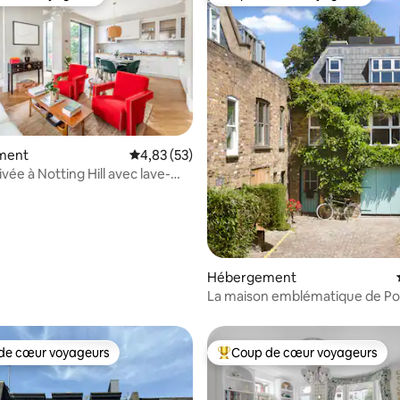
 cœur voyageurs
Coup de cœur voyageurs
ment
Évaluation moyenne sur la base de 53 comme
4,83 (53)
vée à Notting Hill avec lave-
e sur la base de 6 commentaires : 5 sur 5
atio
Hébergement
La maison emblématique de Po
Mews
de cœur voyageurs
Coup de cœur voyageurs
 cœur voyageurs les plus appréciés
Coups de cœur voyageurs les p