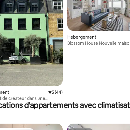
Hébergement
la base de 126 commentaires : 4,89 sur 5
Blossom House Nouvelle maiso
3 chambres à Barons Court
ment
Évaluation moyenne sur la base de 44 co
5 (44)
 de créateur dans une
cations d'appartements avec climatisat
écurie près de Hyde Park avec
cinéma