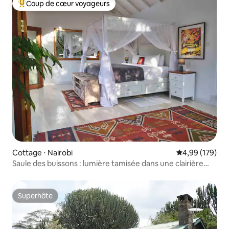
Coup de cœur voyageurs
Coups de cœur voyageurs les plus appréciés
Cottage ⋅ Nairobi
Évaluation moy
4,99 (179)
Saule des buissons : lumière tamisée dans une clairière
cachée.
Superhôte
Superhôte