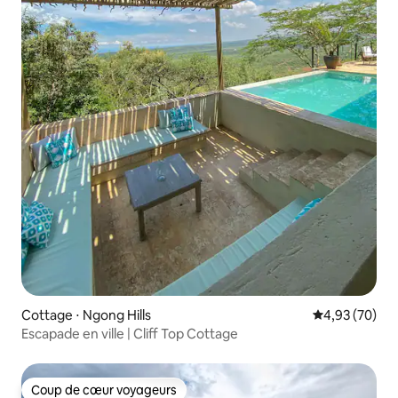
Cottage ⋅ Ngong Hills
Évaluation mo
4,93 (70)
Escapade en ville | Cliff Top Cottage
Coup de cœur voyageurs
Coup de cœur voyageurs