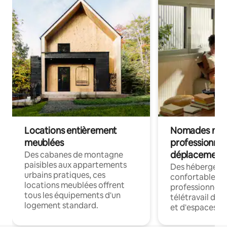
Locations entièrement
Nomades num
meublées
professionnel
déplacement
Des cabanes de montagne
paisibles aux appartements
Des hébergem
urbains pratiques, ces
confortables p
locations meublées offrent
professionnels
tous les équipements d'un
télétravail dis
logement standard.
et d'espaces de