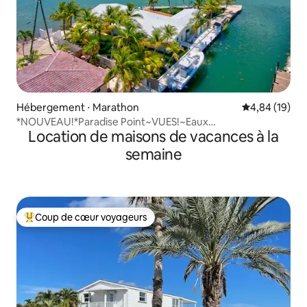
Hébergement ⋅ Marathon
Évaluation mo
4,84 (19)
*NOUVEAU!*Paradise Point~VUES!~Eaux
Location de maisons de vacances à la
libres~Quai~Piscine !
semaine
Coup de cœur voyageurs
Coups de cœur voyageurs les plus appréciés