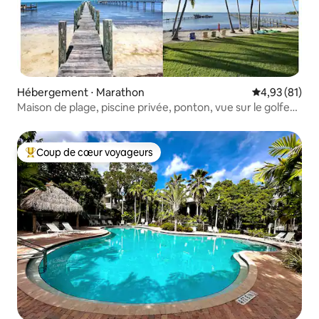
Hébergement ⋅ Marathon
Évaluation mo
4,93 (81)
Maison de plage, piscine privée, ponton, vue sur le golfe
au coucher du soleil
Coup de cœur voyageurs
Coups de cœur voyageurs les plus appréciés