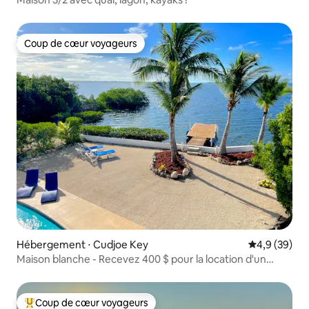
Coup de cœur voyageurs
Coup de cœur voyageurs
Hébergement ⋅ Cudjoe Key
Évaluation m
4,9 (39)
Maison blanche - Recevez 400 $ pour la location d'un
bateau !
Coup de cœur voyageurs
Coups de cœur voyageurs les plus appréciés