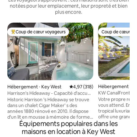
notées pour leur emplacement, leur propreté et bien
plus encore.
Coup de cœur voyageurs
Coup de cœur vo
Coups de cœur voyageurs les plus appréciés
Coup de cœur vo
Hébergement ⋅ K
Hébergement ⋅ Key West
Évaluation moyenne sur la base 
4,97 (318)
KW CanalFront 3BR
Harrison's Hideaway - Capacité d'accueil
amarrage de bate
jusqu'à 4 personnes, canapé convertible
Votre propre refu
Historic Harrison 's Hideaway se trouve
K & F Sl !
vous attend. Ento
dans un chalet Cigar Maker' s des
tropical luxuriant,
années 1880 rénové en 2010. Il dispose
offre une grande 
d'un lit en mousse à mémoire de forme
Équipements populaires dans les
extérieure, un ba
Pottery Barn de taille K, d'un canapé-lit
parfaits pour des 
complet sur mesure, d'une cuisine
maisons en location à Key West
des soirées sous le
rénovée avec comptoirs en granit, d'une