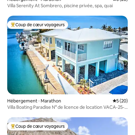
Villa Serenity At Sombrero, piscine privée, spa, quai
Coup de cœur voyageurs
Coups de cœur voyageurs les plus appréciés
Hébergement ⋅ Marathon
Évaluation
5 (20)
Villa Boating Paradise N° de licence de location VACA-25-
124
Coup de cœur voyageurs
Coups de cœur voyageurs les plus appréciés