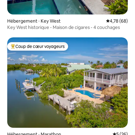
Hébergement ⋅ Key West
Évaluation mo
4,78 (68)
Key West historique - Maison de cigares - 4 couchages
Coup de cœur voyageurs
Coups de cœur voyageurs les plus appréciés
Hébergement ⋅ Marathon
Évaluation
5 (26)