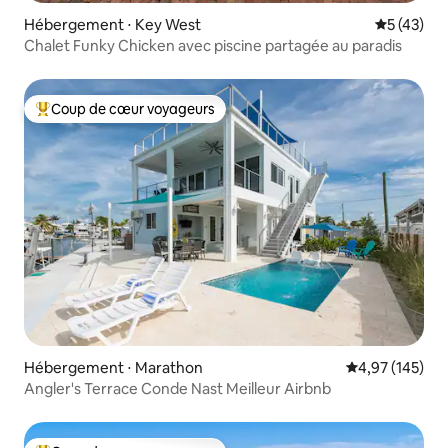
Hébergement ⋅ Key West
Évaluation
5 (43)
Chalet Funky Chicken avec piscine partagée au paradis
Coup de cœur voyageurs
Coups de cœur voyageurs les plus appréciés
Hébergement ⋅ Marathon
Évaluation moy
4,97 (145)
Angler's Terrace Conde Nast Meilleur Airbnb