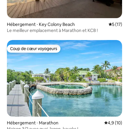
Hébergement ⋅ Key Colony Beach
Évaluation
5 (17)
Le meilleur emplacement à Marathon et KCB !
Coup de cœur voyageurs
Coup de cœur voyageurs
Hébergement ⋅ Marathon
Évaluation m
4,9 (10)
Maison 3/2 avec quai, lagon, kayaks !