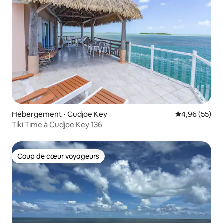
Hébergement ⋅ Cudjoe Key
Évaluation mo
4,96 (55)
Tiki Time à Cudjoe Key 136
Coup de cœur voyageurs
Coup de cœur voyageurs