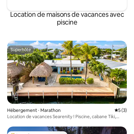
Location de maisons de vacances avec
piscine
Superhôte
Superhôte
Hébergement ⋅ Marathon
Évaluatio
5 (3)
Location de vacances Searenity ! Piscine, cabane Tiki,
amarrage