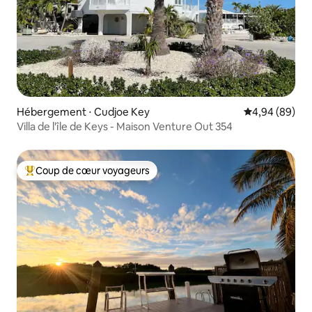
Hébergement ⋅ Cudjoe Key
Évaluation mo
4,94 (89)
Villa de l'île de Keys - Maison Venture Out 354
Coup de cœur voyageurs
Coups de cœur voyageurs les plus appréciés