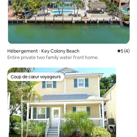
Hébergement ⋅ Key Colony Beach
Évaluatio
5 (4)
Entire private two family water front home.
Coup de cœur voyageurs
Coup de cœur voyageurs