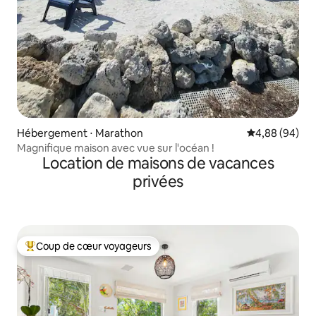
Hébergement ⋅ Marathon
Évaluation mo
4,88 (94)
Magnifique maison avec vue sur l'océan !
Location de maisons de vacances
privées
Coup de cœur voyageurs
Coups de cœur voyageurs les plus appréciés