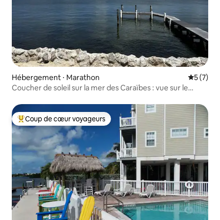
Hébergement ⋅ Marathon
Évaluatio
5 (7)
Coucher de soleil sur la mer des Caraïbes : vue sur le
golfe, quai et piscine privée
Coup de cœur voyageurs
Coups de cœur voyageurs les plus appréciés