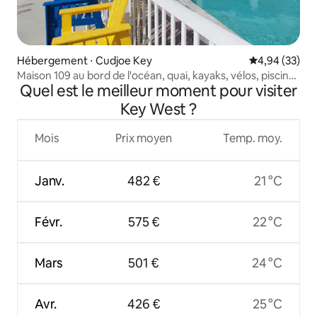
Hébergement ⋅ Cudjoe Key
Évaluation mo
4,94 (33)
Maison 109 au bord de l'océan, quai, kayaks, vélos, piscine,
Quel est le meilleur moment pour visiter
pêche
Key West ?
Mois
Prix moyen
Temp. moy.
Janv.
482 €
21 °C
Févr.
575 €
22 °C
Mars
501 €
24 °C
Avr.
426 €
25 °C