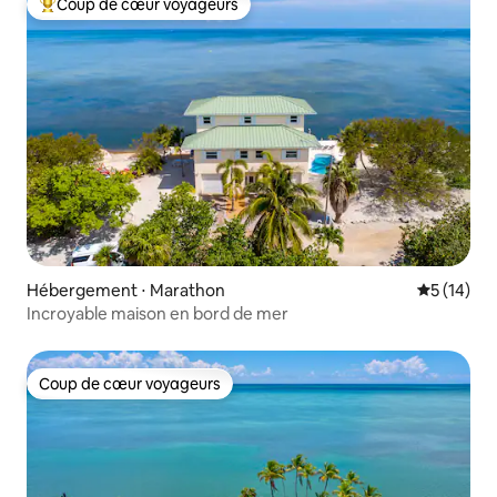
Coup de cœur voyageurs
Coups de cœur voyageurs les plus appréciés
Hébergement ⋅ Marathon
Évaluation
5 (14)
Incroyable maison en bord de mer
Coup de cœur voyageurs
Coup de cœur voyageurs