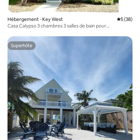
Hébergement ⋅ Key West
Évaluation
5 (38)
Casa Calypso 3 chambres 3 salles de bain pour
8 personnes joliment décorée
Superhôte
Superhôte