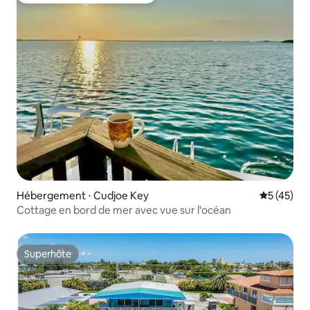
Hébergement ⋅ Cudjoe Key
Évaluation
5 (45)
Cottage en bord de mer avec vue sur l'océan
Superhôte
Superhôte