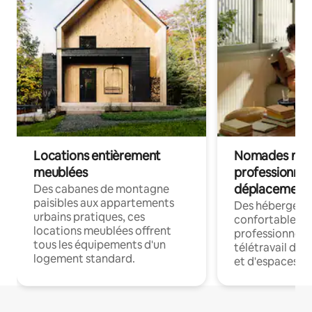
Locations entièrement
Nomades num
meublées
professionnel
déplacement
Des cabanes de montagne
paisibles aux appartements
Des hébergem
urbains pratiques, ces
confortables p
locations meublées offrent
professionnels
tous les équipements d'un
télétravail dis
logement standard.
et d'espaces de