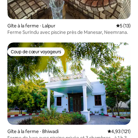
Gîte à la ferme ⋅ Lalpur
Évaluation
5 (13)
Ferme SurIndu avec piscine près de Manesar, Neemrana.
Coup de cœur voyageurs
Coup de cœur voyageurs
Gîte à la ferme ⋅ Bhiwadi
Évaluation moy
4,93 (121)
Ferme de luxe avec piscine privée et 3 chambres - à 1 h 30