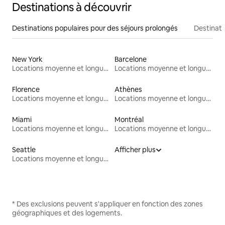
Destinations à découvrir
Destinations populaires pour des séjours prolongés
Destinati
New York
Barcelone
Locations moyenne et longue durée
Locations moyenne et longue durée
Florence
Athènes
Locations moyenne et longue durée
Locations moyenne et longue durée
Miami
Montréal
Locations moyenne et longue durée
Locations moyenne et longue durée
Seattle
Afficher plus
Locations moyenne et longue durée
* Des exclusions peuvent s'appliquer en fonction des zones
géographiques et des logements.