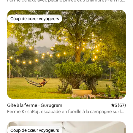
de Delhi
Coup de cœur voyageurs
Coup de cœur voyageurs
Gîte à la ferme ⋅ Gurugram
Évaluation
5 (67)
Ferme KrishRaj : escapade en famille à la campagne sur le
sentier Leopard
Coup de cœur voyageurs
Coup de cœur voyageurs