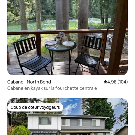
Cabane ⋅ North Bend
Évaluation moy
4,98 (104)
Cabane en kayak sur la fourchette centrale
Coup de cœur voyageurs
Coup de cœur voyageurs