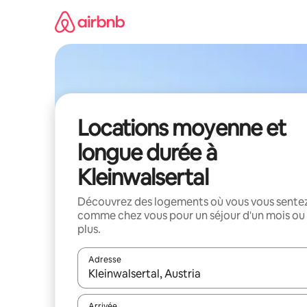
Aller
directement
au
contenu
Locations moyenne et
longue durée à
Kleinwalsertal
Découvrez des logements où vous vous sente
comme chez vous pour un séjour d'un mois ou
plus.
Adresse
Lorsque les résultats s'affichent, utilisez les flèc
Arrivée