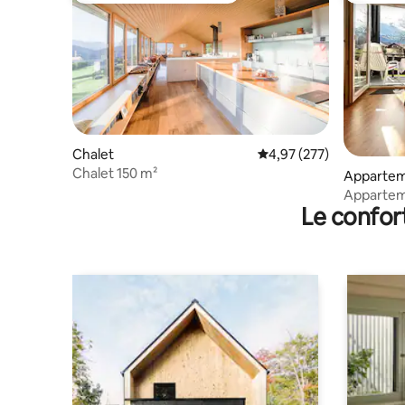
Chalet
Évaluation moyenne sur 
4,97 (277)
Chalet 150 m²
Apparte
Apparteme
Le confor
montagn