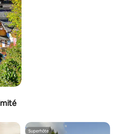
imité
Superhôte
Superhôte