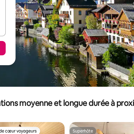
tions moyenne et longue durée à prox
de cœur voyageurs
Superhôte
 cœur voyageurs les plus appréciés
Superhôte