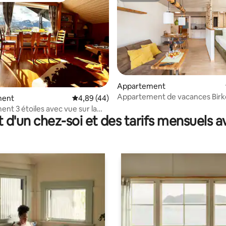
la base de 277 commentaires : 4,97 sur 5
Appartement
Appartement de vacances Bir
ment
Évaluation moyenne sur la base de 44 comme
4,89 (44)
nt 3 étoiles avec vue sur la
t d'un chez-soi et des tarifs mensuels 
e