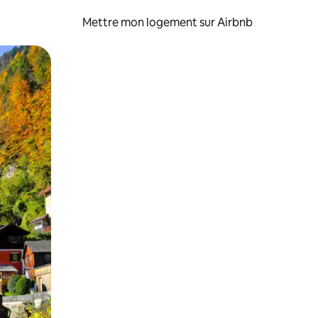
Mettre mon logement sur Airbnb
sant glisser.