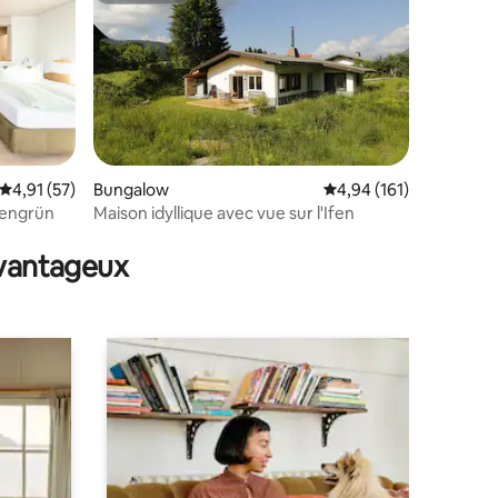
Évaluation moyenne sur la base de 57 commentaires : 4,91 sur 5
4,91 (57)
Bungalow
Évaluation moyenne sur
4,94 (161)
kengrün
Maison idyllique avec vue sur l'Ifen
ntaires : 4,89 sur 5
avantageux