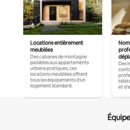
Locations entièrement
Noma
meublées
prof
dépl
Des cabanes de montagne
paisibles aux appartements
Des 
urbains pratiques, ces
confo
locations meublées offrent
profe
tous les équipements d'un
télét
logement standard.
et d'
Équipe