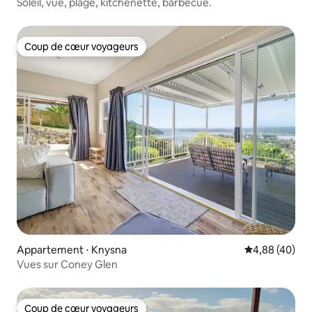
Soleil, vue, plage, kitchenette, barbecue.
Coup de cœur voyageurs
Coup de cœur voyageurs
Appartement ⋅ Knysna
Évaluation mo
4,88 (40)
Vues sur Coney Glen
Coup de cœur voyageurs