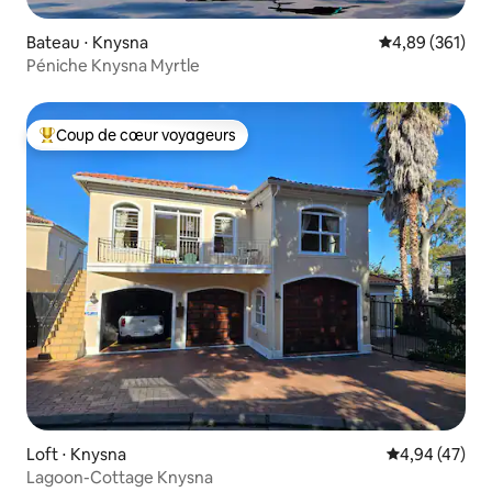
Bateau ⋅ Knysna
Évaluation moy
4,89 (361)
Péniche Knysna Myrtle
Coup de cœur voyageurs
Coups de cœur voyageurs les plus appréciés
Loft ⋅ Knysna
Évaluation mo
4,94 (47)
Lagoon-Cottage Knysna