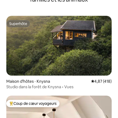
Superhôte
Superhôte
Maison d'hôtes ⋅ Knysna
Évaluation moy
4,87 (418)
Studio dans la forêt de Knysna • Vues
Coup de cœur voyageurs
Coups de cœur voyageurs les plus appréciés