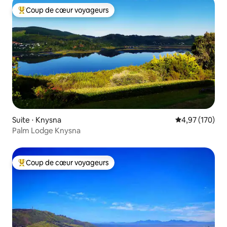
Coup de cœur voyageurs
Coups de cœur voyageurs les plus appréciés
Suite ⋅ Knysna
Évaluation moy
4,97 (170)
Palm Lodge Knysna
Coup de cœur voyageurs
Coups de cœur voyageurs les plus appréciés