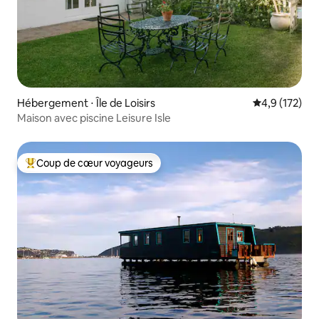
Hébergement ⋅ Île de Loisirs
Évaluation mo
4,9 (172)
Maison avec piscine Leisure Isle
Coup de cœur voyageurs
Coups de cœur voyageurs les plus appréciés