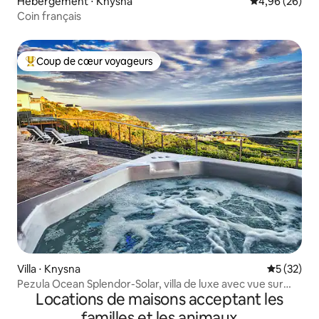
Hébergement ⋅ Knysna
Évaluation mo
4,96 (26)
Coin français
Coup de cœur voyageurs
Coups de cœur voyageurs les plus appréciés
Villa ⋅ Knysna
Évaluation
5 (32)
Pezula Ocean Splendor-Solar, villa de luxe avec vue sur
Locations de maisons acceptant les
l'océan
familles et les animaux