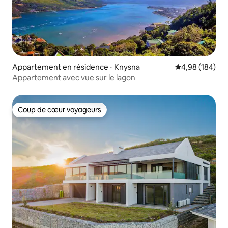
Appartement en résidence ⋅ Knysna
Évaluation moy
4,98 (184)
Appartement avec vue sur le lagon
Coup de cœur voyageurs
Coup de cœur voyageurs