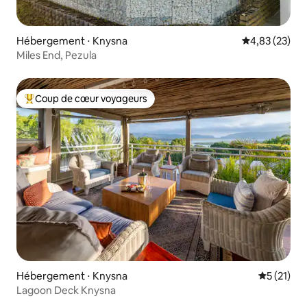
Hébergement ⋅ Knysna
Évaluation mo
4,83 (23)
Miles End, Pezula
Coup de cœur voyageurs
Coups de cœur voyageurs les plus appréciés
Hébergement ⋅ Knysna
Évaluation
5 (21)
Lagoon Deck Knysna