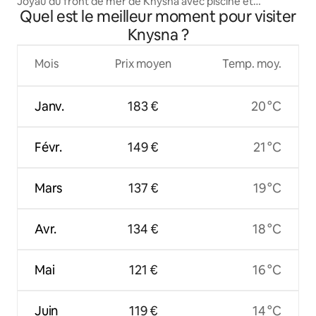
Joyau du front de mer de Knysna avec piscine et
Quel est le meilleur moment pour visiter
mouillage
Knysna ?
Mois
Prix moyen
Temp. moy.
Janv.
183 €
20 °C
Févr.
149 €
21 °C
Mars
137 €
19 °C
Avr.
134 €
18 °C
Mai
121 €
16 °C
Juin
119 €
14 °C