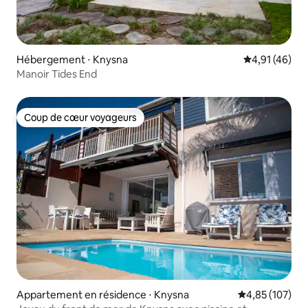
Hébergement ⋅ Knysna
Évaluation mo
4,91 (46)
Manoir Tides End
Coup de cœur voyageurs
Coup de cœur voyageurs
Appartement en résidence ⋅ Knysna
Évaluation moy
4,85 (107)