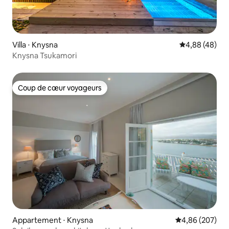
Villa ⋅ Knysna
Évaluation mo
4,88 (48)
Knysna Tsukamori
Coup de cœur voyageurs
Coup de cœur voyageurs
Appartement ⋅ Knysna
Évaluation moy
4,86 (207)