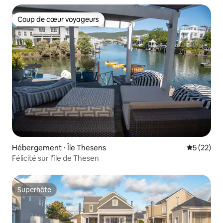
Coup de cœur voyageurs
Coup de cœur voyageurs
Hébergement ⋅ Île Thesens
Évaluation
5 (22)
Félicité sur l'île de Thesen
Superhôte
Superhôte