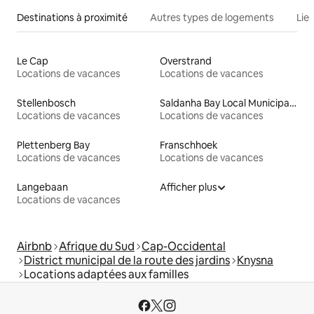
Destinations à proximité
Autres types de logements
Lie
Le Cap
Overstrand
Locations de vacances
Locations de vacances
Stellenbosch
Saldanha Bay Local Municipality
Locations de vacances
Locations de vacances
Plettenberg Bay
Franschhoek
Locations de vacances
Locations de vacances
Langebaan
Afficher plus
Locations de vacances
Airbnb
Afrique du Sud
Cap-Occidental
District municipal de la route des jardins
Knysna
Locations adaptées aux familles