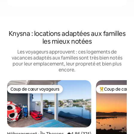
Knysna : locations adaptées aux familles
les mieux notées
Les voyageurs approuvent : ces logements de
vacances adaptés aux familles sont très bien notés
pour leur emplacement, leur propreté et bien plus
encore.
Coup de cœur voyageurs
Coup de cœur 
Coup de cœur voyageurs
Coups de cœur vo
Hébergement ⋅ Île Thesens
Évaluation moyenne sur la base 
4,86 (374)