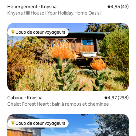
Hébergement ⋅ Knysna
Évaluation mo
4,95 (43)
Knysna Hill House | Your Holiday Home Oasis!
Coup de cœur voyageurs
Coups de cœur voyageurs les plus appréciés
Cabane ⋅ Knysna
Évaluation moy
4,97 (298)
Chalet Forest Heart : bain à remous et cheminée
Coup de cœur voyageurs
Coups de cœur voyageurs les plus appréciés