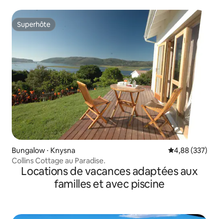
Superhôte
Superhôte
Bungalow ⋅ Knysna
Évaluation moy
4,88 (337)
Collins Cottage au Paradise.
Locations de vacances adaptées aux
familles et avec piscine