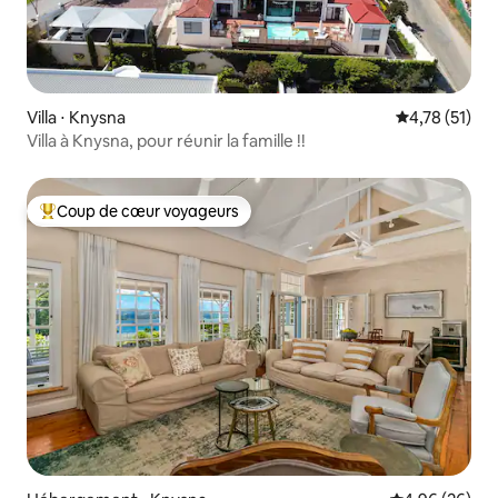
Villa ⋅ Knysna
Évaluation mo
4,78 (51)
Villa à Knysna, pour réunir la famille !!
Coup de cœur voyageurs
Coups de cœur voyageurs les plus appréciés