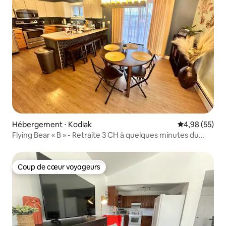
Hébergement ⋅ Kodiak
Évaluation mo
4,98 (55)
Flying Bear « B » - Retraite 3 CH à quelques minutes du
centre-ville
Coup de cœur voyageurs
Coup de cœur voyageurs