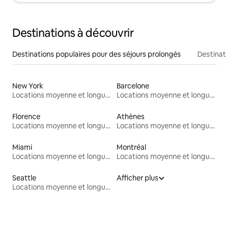
Destinations à découvrir
Destinations populaires pour des séjours prolongés
Destinati
New York
Barcelone
Locations moyenne et longue durée
Locations moyenne et longue durée
Florence
Athènes
Locations moyenne et longue durée
Locations moyenne et longue durée
Miami
Montréal
Locations moyenne et longue durée
Locations moyenne et longue durée
Seattle
Afficher plus
Locations moyenne et longue durée