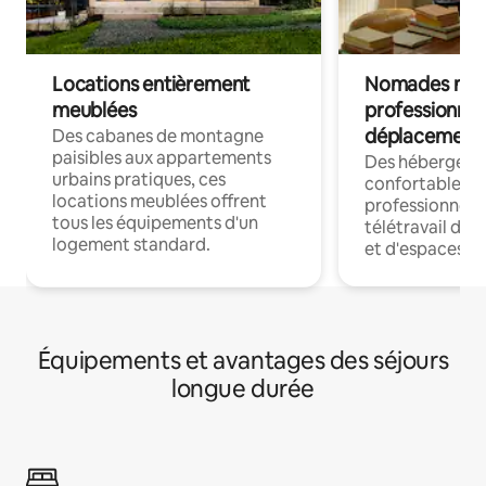
Locations entièrement
Nomades num
meublées
professionnel
déplacement
Des cabanes de montagne
paisibles aux appartements
Des hébergem
urbains pratiques, ces
confortables p
locations meublées offrent
professionnels
tous les équipements d'un
télétravail dis
logement standard.
et d'espaces de
Équipements et avantages des séjours
longue durée