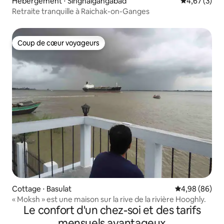
Hébergement ⋅ Singhalgangabad
Évaluation m
4,67 (3)
Retraite tranquille à Raichak-on-Ganges
Coup de cœur voyageurs
Coup de cœur voyageurs
Cottage ⋅ Basulat
Évaluation mo
4,98 (86)
« Moksh » est une maison sur la rive de la rivière Hooghly.
Le confort d'un chez-soi et des tarifs
mensuels avantageux