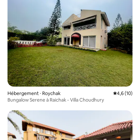
Hébergement ⋅ Roychak
Évaluation m
4,6 (10)
Bungalow Serene à Raichak - Villa Choudhury