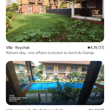
Villa ⋅ Roychak
Évaluation mo
4,76 (17)
Rishani-alay : une affaire exclusive au bord du Gange