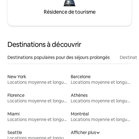
Résidence de tourisme
Destinations à découvrir
Destinations populaires pour des séjours prolongés
Destinati
New York
Barcelone
Locations moyenne et longue durée
Locations moyenne et longue durée
Florence
Athènes
Locations moyenne et longue durée
Locations moyenne et longue durée
Miami
Montréal
Locations moyenne et longue durée
Locations moyenne et longue durée
Seattle
Afficher plus
Locations moyenne et longue durée