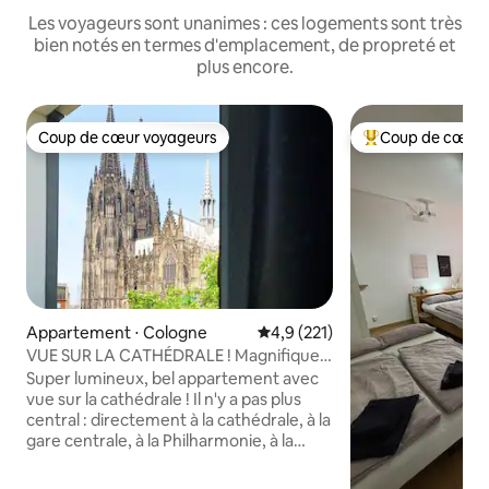
Les voyageurs sont unanimes : ces logements sont très
bien notés en termes d'emplacement, de propreté et
plus encore.
Coup de cœur voyageurs
Coup de cœur 
Coup de cœur voyageurs
Coups de cœur vo
Appartement ⋅ Cologne
Évaluation moyenne sur la base
4,9 (221)
VUE SUR LA CATHÉDRALE ! Magnifique
appartement super central
Super lumineux, bel appartement avec
vue sur la cathédrale ! Il n'y a pas plus
central : directement à la cathédrale, à la
gare centrale, à la Philharmonie, à la
vieille ville et à la rue commerçante,
notre appartement exclusif est situé au