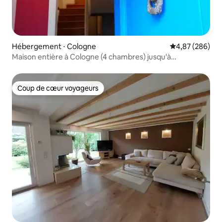
Hébergement ⋅ Cologne
Évaluation moy
4,87 (286)
Maison entière à Cologne (4 chambres) jusqu'à
9 personnes
Coup de cœur voyageurs
Coup de cœur voyageurs