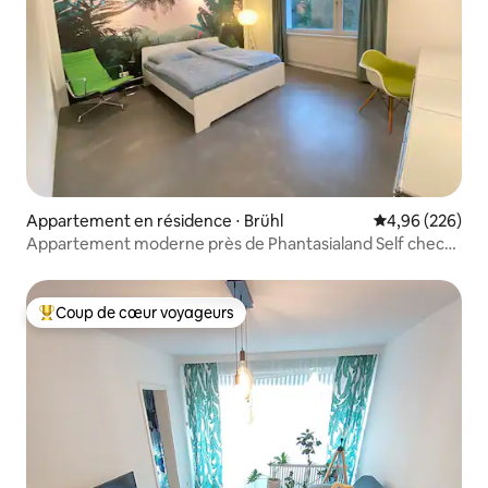
Appartement en résidence ⋅ Brühl
Évaluation moy
4,96 (226)
Appartement moderne près de Phantasialand Self check-
in
Coup de cœur voyageurs
Coups de cœur voyageurs les plus appréciés