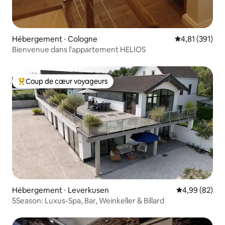
Hébergement ⋅ Cologne
Évaluation moy
4,81 (391)
Bienvenue dans l'appartement HELIOS
Coup de cœur voyageurs
Coups de cœur voyageurs les plus appréciés
Hébergement ⋅ Leverkusen
Évaluation mo
4,99 (82)
5Season: Luxus-Spa, Bar, Weinkeller & Billard