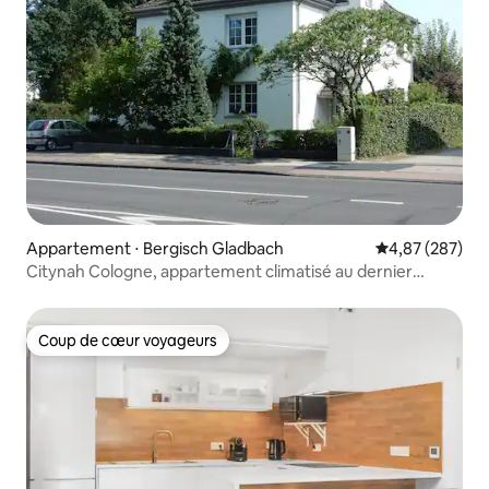
Appartement ⋅ Bergisch Gladbach
Évaluation moy
4,87 (287)
Citynah Cologne, appartement climatisé au dernier
étage, Königsforst
Coup de cœur voyageurs
Coup de cœur voyageurs