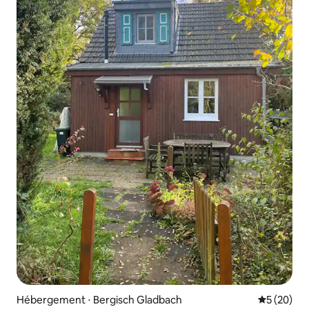
Hébergement ⋅ Bergisch Gladbach
Évaluation
5 (20)