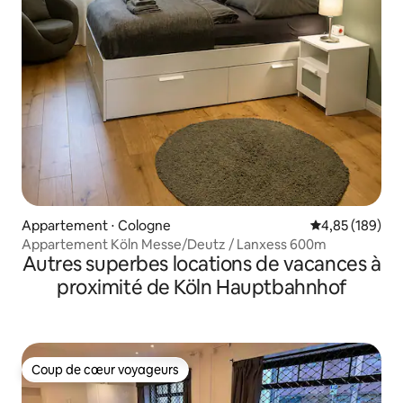
Appartement ⋅ Cologne
Évaluation moy
4,85 (189)
Appartement Köln Messe/Deutz / Lanxess 600m
Autres superbes locations de vacances à
proximité de Köln Hauptbahnhof
Coup de cœur voyageurs
Coup de cœur voyageurs