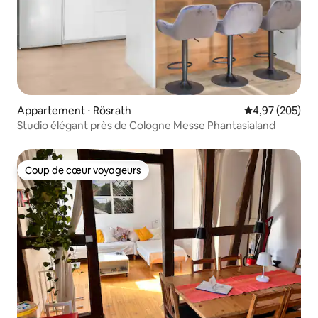
Appartement ⋅ Rösrath
Évaluation moy
4,97 (205)
Studio élégant près de Cologne Messe Phantasialand
Coup de cœur voyageurs
Coup de cœur voyageurs