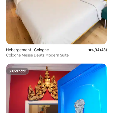
Hébergement ⋅ Cologne
Évaluation mo
4,94 (48)
Cologne Messe Deutz Modern Suite
Superhôte
Superhôte