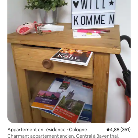
Appartement en résidence ⋅ Cologne
Évaluation moy
4,88 (361)
Charmant appartement ancien. Central à Bayenthal.