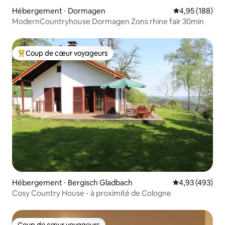
Hébergement ⋅ Dormagen
Évaluation moy
4,95 (188)
ModernCountryhouse Dormagen Zons rhine fair 30min
Coup de cœur voyageurs
Coups de cœur voyageurs les plus appréciés
Hébergement ⋅ Bergisch Gladbach
Évaluation moy
4,93 (493)
Cosy Country House - à proximité de Cologne