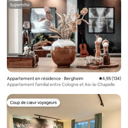
Superhôte
Superhôte
Appartement en résidence ⋅ Bergheim
Évaluation moy
4,95 (134)
Appartement familial entre Cologne et Aix-la-Chapelle
Coup de cœur voyageurs
Coup de cœur voyageurs