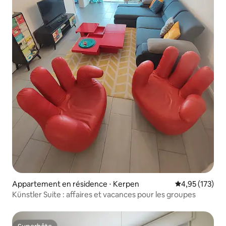
Appartement en résidence ⋅ Kerpen
Évaluation moy
4,95 (173)
Künstler Suite : affaires et vacances pour les groupes