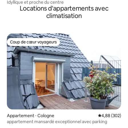
Idyllique et proche du centre
Locations d'appartements avec
climatisation
Coup de cœur voyageurs
Coup de cœur voyageurs
Appartement ⋅ Cologne
Évaluation moy
4,88 (302)
appartement mansardé exceptionnel avec parking