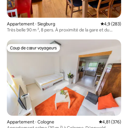
Appartement ⋅ Siegburg
Évaluation mo
4,9 (283)
Très belle 90 m ², 8 pers. À proximité de la gare et du
marché
Coup de cœur voyageurs
Coup de cœur voyageurs
Appartement ⋅ Cologne
Évaluation moy
4,81 (376)
Appartement calme (30 m ²) à Cologne-Dünnwald