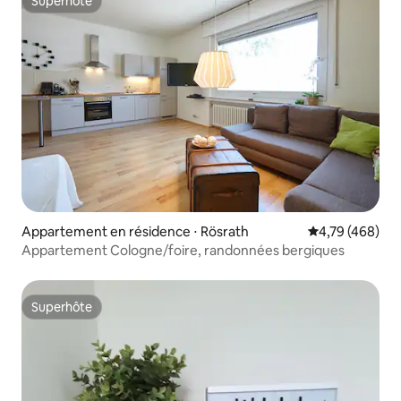
Superhôte
Superhôte
Appartement en résidence ⋅ Rösrath
Évaluation moy
4,79 (468)
Appartement Cologne/foire, randonnées bergiques
Superhôte
Superhôte