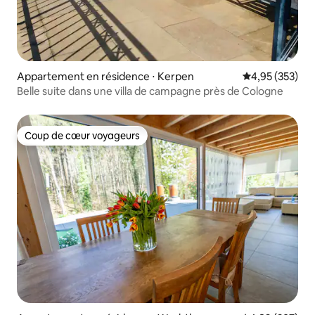
Appartement en résidence ⋅ Kerpen
Évaluation moy
4,95 (353)
Belle suite dans une villa de campagne près de Cologne
Coup de cœur voyageurs
Coup de cœur voyageurs