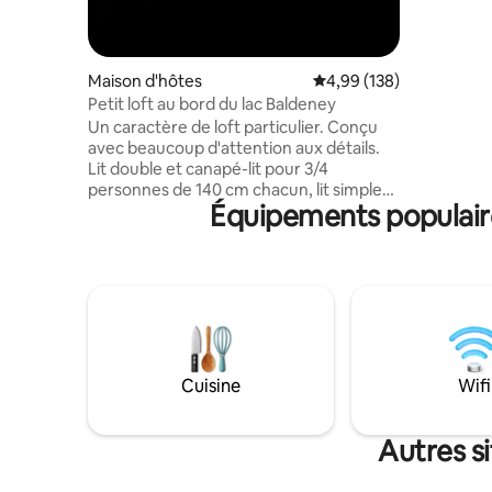
L'installa
la maison
exploitons
visitée.
Maison d'hôtes
Évaluation moyenne sur 
4,99 (138)
Petit loft au bord du lac Baldeney
Un caractère de loft particulier. Conçu
avec beaucoup d'attention aux détails.
Lit double et canapé-lit pour 3/4
personnes de 140 cm chacun, lit simple
Équipements populaire
pliant, ainsi qu'un cube de couchage,
salle de bain/baignoire/douche
spacieuse. Espace ouvert avec cuisine
indépendante. Espaces extérieurs privés
avec table / canapé / chaises longues,
petit étang. Malgré le terrain partagé
avec la maison principale, indépendance
et intimité complètes. Lieu de retraite
idéal pour les amoureux de la nature, en
Cuisine
Wifi
lisière de forêt. À 8 minutes du lac
Baldeneysee. Transports en commun
(5 min en bus/ligne 145, 14 min en train S-
Autres s
6)