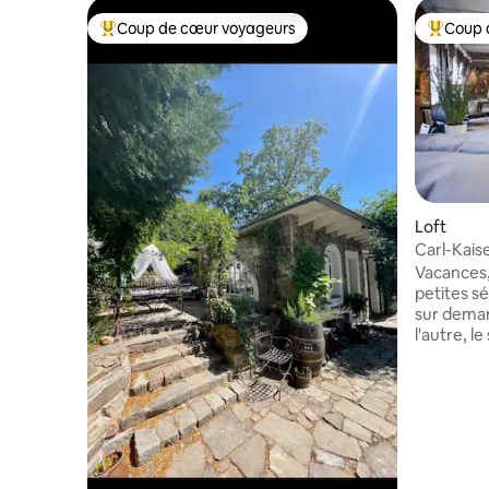
Coup de cœur voyageurs
Coup 
Coups de cœur voyageurs les plus appréciés
Coups de
Loft
Carl-Kaise
Ddorf, C
Vacances,
petites s
sur dema
l'autre, l
sur la mê
fabricati
rénovée, 
fait tour
lentement.
min du cen
magasins, 