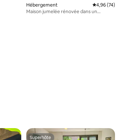
Hébergement
Évaluation moyenne su
4,96 (74)
Maison jumelée rénovée dans un
emplacement privilégié
ntaires : 4,98 sur 5
Superhôte