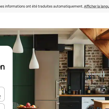
nes informations ont été traduites automatiquement. 
Afficher la lang
en
hes vers le haut et vers le bas pour les parcourir ou en appuyant et en fai