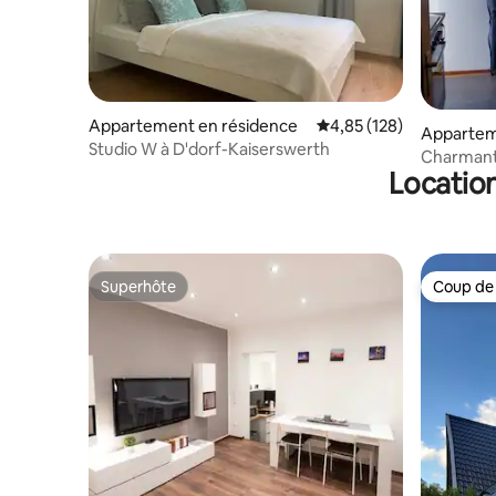
Appartement en résidence
Évaluation moyenne sur
4,85 (128)
Appartem
Studio W à D'dorf-Kaiserswerth
Charmant
Location
Superhôte
Coup de
Superhôte
Coup de