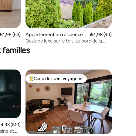
Évaluation moyenne sur la base de 63 commentaires : 4,98 sur 5
4,98 (63)
Appartement en résidence
Évaluation moyenne su
4,98 (44)
ntaires : 4,96 sur 5
Oasis de luxe sur le toit, au bord de la
um/
forêt et du lac Baldeney
 familles
Coup de cœur voyageurs
Coups de cœur voyageurs les plus appréciés
valuation moyenne sur la base de 510 commentaires : 4,93 sur 5
4,93 (510)
isine et