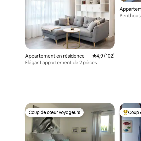
Appartem
Essen
Penthouse 
de la Phi
Appartement en résidence
Évaluation moyenne su
4,9 (102)
Élégant appartement de 2 pièces
Coup de cœur voyageurs
Coup 
Coup de cœur voyageurs
Coups de