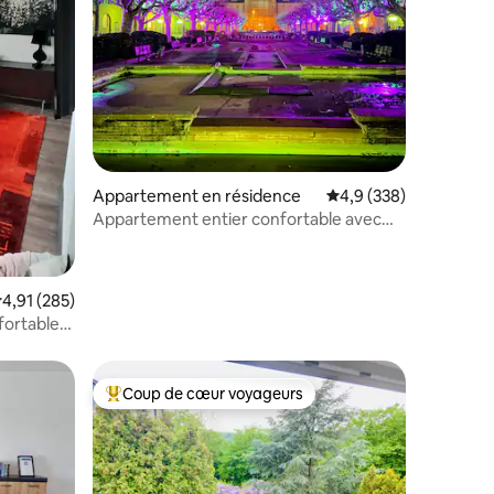
taires : 4,87 sur 5
Appartement en résidence
Évaluation moyenne su
4,9 (338)
Appartement entier confortable avec
vue sur la verdure
valuation moyenne sur la base de 285 commentaires : 4,91 sur 5
4,91 (285)
ortable
Coup de cœur voyageurs
lus appréciés
Coups de cœur voyageurs les plus appréciés