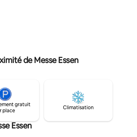
part du
offre beaucoup d'espace et de confort.
maison.
La cuisine ouverte invite à des soirées
 haute
communes, que ce soit pour cuisiner,
tées.
manger ou tout simplement pour se
détendre et se retrouver.
oximité de Messe Essen
ement gratuit
Climatisation
r place
sse Essen