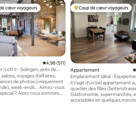
de cœur voyageurs
Coup de cœur voyageurs
 cœur voyageurs les plus appréciés
Coups de cœur voyageurs les p
Évaluation moyenne sur la base de 511 comme
4,98 (511)
r-Loft II - Solingen, près de
Appartement
É
ologne
 salons, voyages d'affaires,
Emplacement idéal - Équipemen
éances de photos (uniquement
Il s'agit d'un bel appartement a
nde), week-ends... Aimez-vous
quartier des filles (Seitenstrass
e spécial ? Alors nous sommes
Gastronomie, supermarchés, et
me longueur d'onde. L'usine de
accessibles en quelques minute
on d'épées, entièrement
On ne peut guère être plus central
vous offre une ambiance qui
transports en commun, l'autoro
ner le temps un peu plus
centre-ville sont également r
 Parking disponible, 10 à 15
accessibles. Des places de parking
tre-ville, divers restaurants et
gratuites se trouvent devant la
liaison ferroviaire régionale.
L'appartement est très bien éq