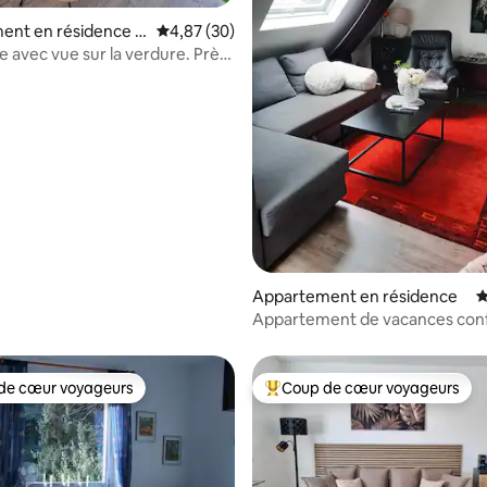
ent en résidence ⋅
Évaluation moyenne sur la base de 30 commen
4,87 (30)
avec vue sur la verdure. Près
lharmonie
r la base de 102 commentaires : 4,9 sur 5
Appartement en résidence
É
Appartement de vacances conf
sous le toit 2.0
de cœur voyageurs
Coup de cœur voyageurs
 cœur voyageurs les plus appréciés
Coups de cœur voyageurs les p