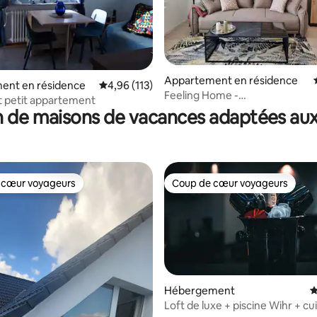
 la base de 128 commentaires : 4,85 sur 5
Appartement en résidence
ent en résidence
Évaluation moyenne sur la base de 113 comme
4,96 (113)
Feeling Home -
 petit appartement
3 chambres/parking/Uniklinik
 de maisons de vacances adaptées aux
équitable
 cœur voyageurs
Coup de cœur voyageurs
 cœur voyageurs
Coup de cœur voyageurs
Hébergement
É
Loft de luxe + piscine Wihr + cu