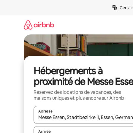
Aller
Certai
directement
au
contenu
Hébergements à
proximité de Messe Ess
Réservez des locations de vacances, des
maisons uniques et plus encore sur Airbnb
Adresse
Lorsque les résultats s'affichent, utilisez les flèc
Arrivée