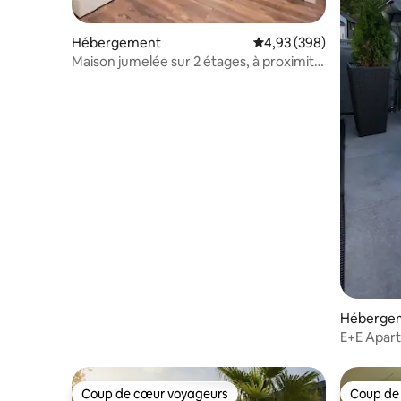
Hébergement
Évaluation moyenne sur 
4,93 (398)
Maison jumelée sur 2 étages, à proximité
de la salle de ski et du Centro
Héberge
E+E Apar
Coup de cœur voyageurs
Coup de