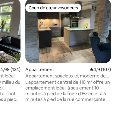
Villa
Coup de cœur voyageurs
Superhô
lus appréciés
Coup de cœur voyageurs
Superhô
Villa hist
Villa de 
« Forsthau
l'histoire
détendre,
ambiance 
l'aéropor
le métro 
minutes d
ntaires : 4,98 sur 5
Düsseldo
valuation moyenne sur la base de 124 commentaires : 4,98 sur 5
4,98 (124)
Appartement
Évaluation moyenne su
4,9 (107)
directeme
Düsseldo
t idéal
Appartement spacieux et moderne de
quelques
110 m² près de la foire d'Essen
u milieu du
L'appartement central de 110 m² offre un
La maison
e).
emplacement idéal, à seulement 10
cette sit
c. sont
minutes à pied de la foire d'Essen et à 5
s à pied.
minutes à pied de la rue commerçante et
. Les
du quartier gastronomique de
ute et le
Rüttenscheid. La Gruga est également
apidement
accessible en seulement 5 minutes à
pied. L'appartement est spacieux et
 porte.
toutes les chambres sont
uipé et
généreusement proportionnées, ce qui