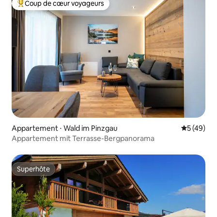
Coup de cœur voyageurs
Coups de cœur voyageurs les plus appréciés
Appartement ⋅ Wald im Pinzgau
Évaluation
5 (49)
Appartement mit Terrasse-Bergpanorama
Superhôte
Superhôte