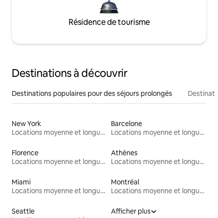
Résidence de tourisme
Destinations à découvrir
Destinations populaires pour des séjours prolongés
Destinati
New York
Barcelone
Locations moyenne et longue durée
Locations moyenne et longue durée
Florence
Athènes
Locations moyenne et longue durée
Locations moyenne et longue durée
Miami
Montréal
Locations moyenne et longue durée
Locations moyenne et longue durée
Seattle
Afficher plus