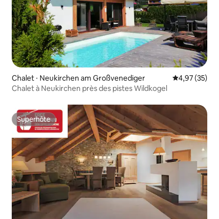
Chalet ⋅ Neukirchen am Großvenediger
Évaluation mo
4,97 (35)
Chalet à Neukirchen près des pistes Wildkogel
Superhôte
Superhôte