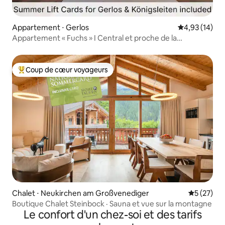
Appartement ⋅ Gerlos
Évaluation mo
4,93 (14)
Appartement « Fuchs » I Central et proche de la
remontée mécanique
Coup de cœur voyageurs
Coups de cœur voyageurs les plus appréciés
Chalet ⋅ Neukirchen am Großvenediger
Évaluation
5 (27)
Boutique Chalet Steinbock · Sauna et vue sur la montagne
Le confort d'un chez-soi et des tarifs