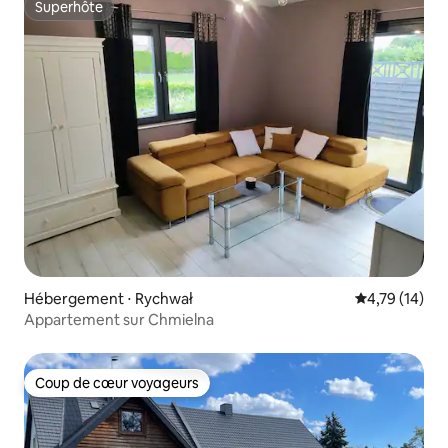
Superhôte
Superhôte
Hébergement ⋅ Rychwał
Évaluation mo
4,79 (14)
Appartement sur Chmielna
Coup de cœur voyageurs
Coup de cœur voyageurs