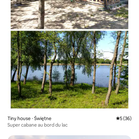
Tiny house ⋅ Świętne
Évaluation
5 (36)
Super cabane au bord du lac