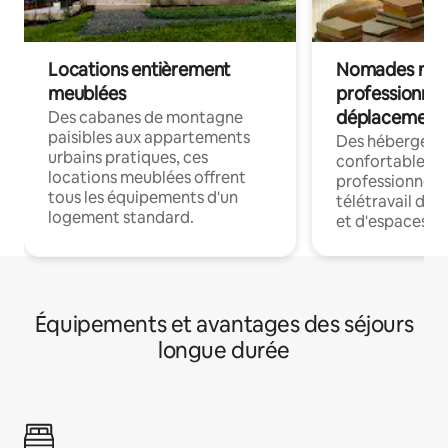
Locations entièrement
Nomades num
meublées
professionnel
déplacement
Des cabanes de montagne
paisibles aux appartements
Des hébergem
urbains pratiques, ces
confortables p
locations meublées offrent
professionnels
tous les équipements d'un
télétravail dis
logement standard.
et d'espaces de
Équipements et avantages des séjours
longue durée