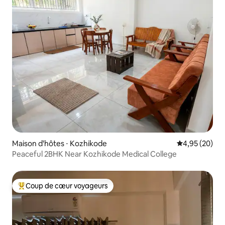
Maison d'hôtes ⋅ Kozhikode
Évaluation mo
4,95 (20)
Peaceful 2BHK Near Kozhikode Medical College
Coup de cœur voyageurs
Coups de cœur voyageurs les plus appréciés