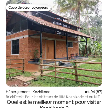
Coup de cœur voyageurs
Coup de cœur voyageurs
Hébergement ⋅ Kozhikode
Évaluation mo
4,94 (87)
BrickDeck : Pour les visiteurs de l'IIM Kozhikode et du NIT
Quel est le meilleur moment pour visiter