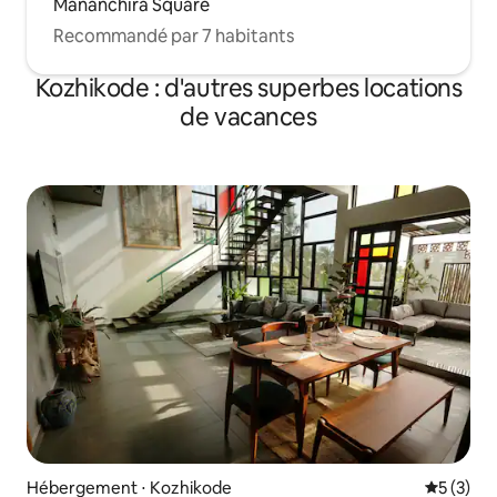
Mananchira Square
Recommandé par 7 habitants
Kozhikode : d'autres superbes locations
de vacances
Hébergement ⋅ Kozhikode
Évaluatio
5 (3)