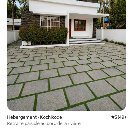
Hébergement ⋅ Kozhikode
Évaluation
5 (49)
Retraite paisible au bord de la rivière