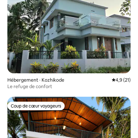
Hébergement ⋅ Kozhikode
Évaluation m
4,9 (21)
Le refuge de confort
Coup de cœur voyageurs
Coup de cœur voyageurs