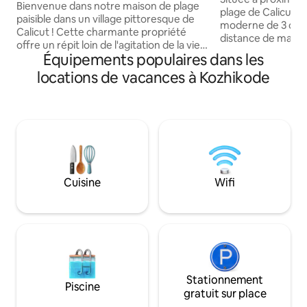
Bienvenue dans notre maison de plage
plage de Calicut, 
paisible dans un village pittoresque de
moderne de 3 cha
Calicut ! Cette charmante propriété
distance de march
offre un répit loin de l'agitation de la vie
restaurants et cafés
Équipements populaires dans les
quotidienne, et offre une escapade
d'intérieurs luxueux
tranquille où vous pourrez vous
locations de vacances à Kozhikode
d'articles de toil
détendre et admirer la beauté
d'une cuisine ent
époustouflante des couchers de soleil
Profitez de la co
sur la mer d'Oman. Notre maison est
de majordome dédié
rustique, remplie de souvenirs et de
séjour de luxe et 
souvenirs, et un mélange diversifié de
raffiné. Au Quad O
matériaux et de meubles assortis.
soigneusement pe
Malgré ses charmantes particularités,
puissiez simplemen
dont quelques grinçages, nous vous
détendre et vous 
Cuisine
Wifi
invitons à embrasser notre maison avec
amour et à en faire la vôtre.
Stationnement
Piscine
gratuit sur place