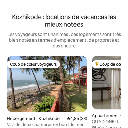
Kozhikode : locations de vacances les
mieux notées
Les voyageurs sont unanimes : ces logements sont très
bien notés en termes d'emplacement, de propreté et
plus encore.
Coup de cœur voyageurs
Coup de cœur 
Coup de cœur voyageurs
Coups de cœur vo
Appartement ⋅ Ko
Hébergement ⋅ Kozhikode
Évaluation moyenne sur la base
4,85 (33)
QUAD ONE : Luxe a
Villa de deux chambres en bord de mer
Située à proximité