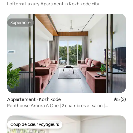
Lofterra Luxury Apartment in Kozhikode city
Superhôte
Superhôte
Appartement ⋅ Kozhikode
Évaluatio
5 (3)
Penthouse Amora A One | 2 chambres et salon |
Climatisation centralisée
Coup de cœur voyageurs
Coup de cœur voyageurs