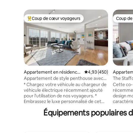
Coup de cœur voyageurs
Coup de
Coups de cœur voyageurs les plus appréciés
Coup de
Appartement en résidence
Évaluation moyenne sur 
4,93 (450)
Appartem
⋅ Cincinnati
⋅ Cincinna
Appartement de style penthouse avec
The Staffo
vue sur la ville
Emplacem
* Chargez votre véhicule au chargeur de
Cette co-
véhicule électrique récemment ajouté
récemmen
pour l'utilisation de nos voyageurs. *
design m
Embrassez le luxe personnalisé de cet
caractéris
appartement aménagé par des
chic est a
Équipements populaires d
professionnels. La résidence dispose
apparente
d'un vaste espace principal ouvert, d'une
planchers 
gamme éclectique de meubles-
contemporains. L'espac
boutiques, de fenêtres de longueur de
imbattable