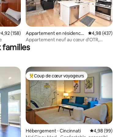
valuation moyenne sur la base de 158 commentaires : 4,92 sur 5
4,92 (158)
Appartement en résidence
Évaluation moyenne sur
4,98 (437)
taires : 4,93 sur 5
⋅ Cincinnati
e
Appartement neuf au cœur d'OTR,
 familles
parking inclus !
Coup de cœur voyageurs
lus appréciés
Coups de cœur voyageurs les plus appréciés
Hébergement ⋅ Cincinnati
Évaluation moyenne su
4,98 (99)
taires : 4,92 sur 5