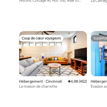
Historic Cottage w/ Hot Tub, walk to
La Carria
MainStrasse
Coup de cœur voyageurs
Superhô
Coup de cœur voyageurs
Superhô
Hébergement ⋅ Cincinnati
Évaluation moyenne sur 
4,98 (452)
Hébergeme
La maison de charrette
Évasion av