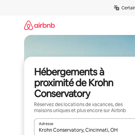
Aller
Certai
directement
au
contenu
Hébergements à
proximité de Krohn
Conservatory
Réservez des locations de vacances, des
maisons uniques et plus encore sur Airbnb
Adresse
Lorsque les résultats s'affichent, utilisez les flèc