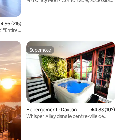
Mid Cincy Mod - Confortable, accessible
à pied et véhicule électrique
valuation moyenne sur la base de 215 commentaires : 4,96 sur 5
4,96 (215)
i "Entire
Superhôte
Superhôte
ntaires : 4,94 sur 5
Hébergement ⋅ Dayton
Évaluation moyenne sur
4,83 (102)
Whisper Alley dans le centre-ville de
Cincinnati avec jacuzzi spa