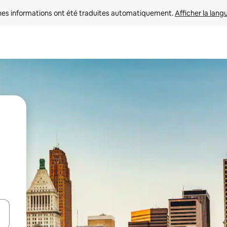
nes informations ont été traduites automatiquement. 
Afficher la lang
hes vers le haut et vers le bas pour les parcourir ou en appuyant et en fai