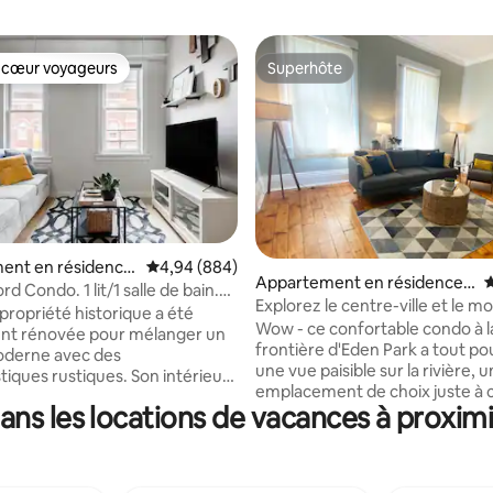
 cœur voyageurs
Superhôte
 cœur voyageurs
Superhôte
la base de 450 commentaires : 4,93 sur 5
ent en résidence
Évaluation moyenne sur la base de 884 commen
4,94 (884)
Appartement en résidence ⋅
É
ti
rd Condo. 1 lit/1 salle de bain.
Cincinnati
Explorez le centre-ville et le 
ent imbattable
propriété historique a été
avec vue sur le fleuve
Wow - ce confortable condo à l
t rénovée pour mélanger un
frontière d'Eden Park a tout pou
oderne avec des
une vue paisible sur la rivière, u
tiques rustiques. Son intérieur
emplacement de choix juste à 
ccentué par la brique
ans les locations de vacances à proxim
centre-ville et des commodités
, les comptoirs en quartz, les
donneront envie de séjourner. Réveillez-
de bois franc et les luminaires
vous, prenez votre café du mat
e : emplacement
votre terrasse privée à l'extéri
, vue sur la ligne d'horizon de