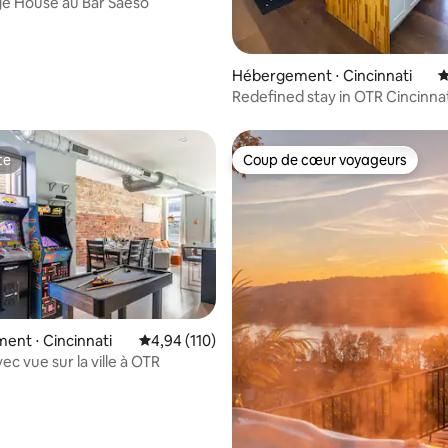
ge House au Bar Saeso
Hébergement ⋅ Cincinnati
É
Redefined stay in OTR Cincinnat
House.”
te
Coup de cœur voyageurs
te
Coup de cœur voyageurs
la base de 452 commentaires : 4,98 sur 5
nt ⋅ Cincinnati
Évaluation moyenne sur la base de 110 comme
4,94 (110)
ec vue sur la ville à OTR