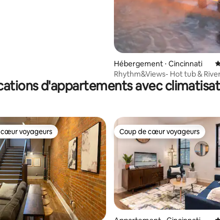
Hébergement ⋅ Cincinnati
É
Rhythm&Views- Hot tub & River
cations d'appartements avec climatisat
Mt. Adams!
 cœur voyageurs
Coup de cœur voyageurs
 cœur voyageurs
Coup de cœur voyageurs