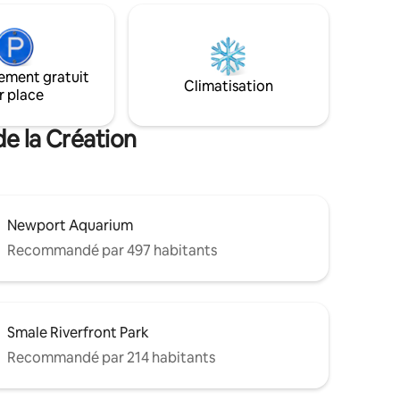
itez
artisanales, ce qui en fait une expérience
es, nous
unique en son genre. Détendez-vous sur
eillir
notre porche confortable, plongez dans
u'il y a
la campagne tranquille et rassemblez-
 notre
ement gratuit
vous en famille après une journée
Climatisation
 les
r place
aventureuse. Brady Bay Retreat est
oment du
l'endroit idéal pour se détendre et se
ressourcer. Venez profiter du Kentucky !
e la Création
Newport Aquarium
Recommandé par 497 habitants
Smale Riverfront Park
Recommandé par 214 habitants