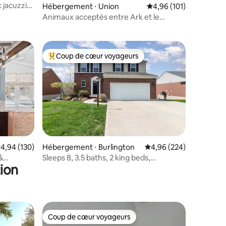
 jacuzzi
Hébergement ⋅ Union
Évaluation moyenne sur
4,96 (101)
Animaux acceptés entre Ark et le
Creation Museum
Coup de cœur voyageurs
Coups de cœur voyageurs les plus appréciés
taires : 4,96 sur 5
valuation moyenne sur la base de 130 commentaires : 4,94 sur 5
4,94 (130)
Hébergement ⋅ Burlington
Évaluation moyenne sur
4,96 (224)
&
Sleeps 8, 3.5 baths, 2 king beds,
ion
restaurants near
Coup de cœur voyageurs
lus appréciés
Coup de cœur voyageurs