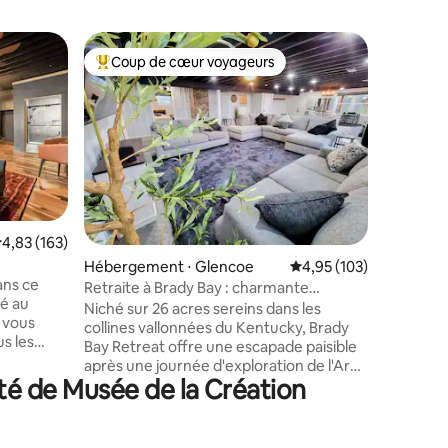
Cabane ⋅ 
Coup de cœur voyageurs
Coup
Coups de cœur voyageurs les plus appréciés
Coups d
Chalet d
étangs/f
Depuis le
de l'air 
tranquill
de 48 ac
deux cha
située en
Création. Dégustez une tasse de café
un verre
valuation moyenne sur la base de 163 commentaires : 4,83 sur 5
4,83 (163)
foyer don
taires : 4,96 sur 5
Hébergement ⋅ Glencoe
Évaluation moyenne sur
4,95 (103)
Profitez
ans ce
fontaines
Retraite à Brady Bay : charmante
ué au
Regardez 
escapade à la ferme près de Ark
Niché sur 26 acres sereins dans les
, vous
la propriété. Parcourez les s
collines vallonnées du Kentucky, Brady
s les
comprenn
Bay Retreat offre une escapade paisible
ts !
frisbee c
après une journée d'exploration de l'Ark
profitez
té de Musée de la Création
Encounter ou du Bourbon Trail.
! C'est
Construite à l'origine par les Amish, cette
. Nous
charmante maison dispose de
aux de
nombreuses caractéristiques uniques et