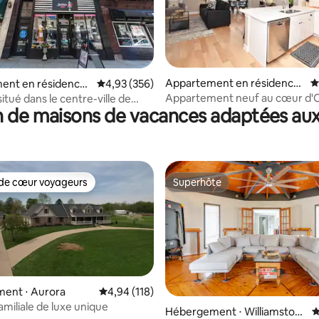
la base de 233 commentaires : 4,85 sur 5
Appartement en résidence
É
ent en résidence
Évaluation moyenne sur la base de 356 commen
4,93 (356)
⋅ Cincinnati
ti
Appartement neuf au cœur d'
situé dans le centre-ville de
 de maisons de vacances adaptées aux
parking inclus !
 !
de cœur voyageurs
Superhôte
 cœur voyageurs les plus appréciés
Superhôte
ent ⋅ Aurora
Évaluation moyenne sur la base de 118 comme
4,94 (118)
amiliale de luxe unique
Hébergement ⋅ Williamstow
É