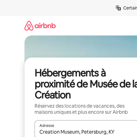
Aller
Certai
directement
au
contenu
Hébergements à
proximité de Musée de l
Création
Réservez des locations de vacances, des
maisons uniques et plus encore sur Airbnb
Adresse
Lorsque les résultats s'affichent, utilisez les flèc