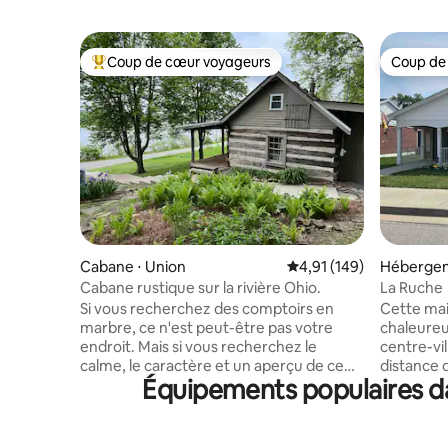
Coup de cœur voyageurs
Coup de
Coups de cœur voyageurs les plus appréciés
Coup de
Cabane ⋅ Union
Évaluation moyenne sur
4,91 (149)
Hébergem
urg
Cabane rustique sur la rivière Ohio.
La Ruche
Si vous recherchez des comptoirs en
Cette mai
marbre, ce n'est peut-être pas votre
chaleureu
endroit. Mais si vous recherchez le
centre-vi
calme, le caractère et un aperçu de ce
distance de m
Équipements populaires da
que les choses étaient autrefois, avec
une grande
une touche moderne, bienvenue dans
pour que l
notre cabane des années 1800. Rénovée
temps prè
en 2022, la cabane est confortable, mais
temps loin de che