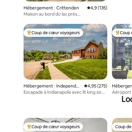
Hébergement ⋅ Crittenden
Évaluation moyenne su
4,9 (135)
Maison au bord du lac près
d’Ark Encounter avec kayaks
Coup de cœur voyageurs
Coup 
Coups de cœur voyageurs les plus appréciés
Coups de
Hébergement ⋅ Independen
Évaluation moyenne sur 
4,95 (275)
Hébergeme
ce
Escapade à Indianapolis avec lit king size,
Aéroport 
Lo
parking gratuit
(CVG)/Do
North/Cr
Coup de cœur voyageurs
Coup de
Coups de cœur voyageurs les plus appréciés
Coup de