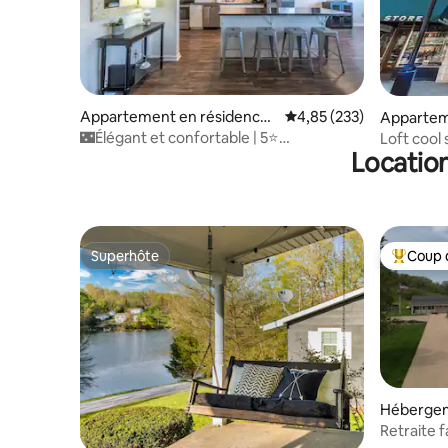
Appartement en résidence ⋅
Évaluation moyenne sur 
4,85 (233)
Appartem
Cincinnati
⋅ Cincinna
🌃Élégant et confortable | 5⭐️
Loft cool 
Location
emplacements, vues, lits Queen Size🌌
Cincinnati
Superhôte
Coup 
Superhôte
Coups de
Hébergem
Retraite f