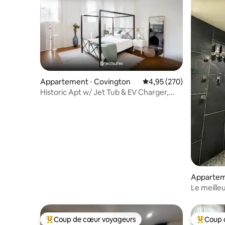
Appartement ⋅ Covington
Évaluation moyenne sur 
4,95 (270)
Historic Apt w/ Jet Tub & EV Charger,
Walk to Down
Apparteme
Le meille
de miel
Coup de cœur voyageurs
Coup 
Coups de cœur voyageurs les plus appréciés
Coups de