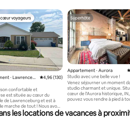
 cœur voyageurs
Superhôte
 cœur voyageurs
Superhôte
Appartement ⋅ Aurora
É
Studio avec une belle vue !
 la base de 149 commentaires : 4,91 sur 5
ent ⋅ Lawrenceb
Évaluation moyenne sur la base de 130 commen
4,96 (130)
Venez séjourner un moment d
studio charmant et unique. Sit
son confortable et
cœur de l'Aurora historique, IN
se est située au cœur du
pouvez vous rendre à pied à tou
lle de Lawrenceburg et est à
commerces, parcs et restauran
arche de tout ! Nous avons
Sortez sur votre patio privé et 
ns les locations de vacances à proximi
 cour arrière qui est idéale
de votre vue sur la rivière Ohio 
a famille puisse passer du
l'escapade romantique parfaite
s du foyer et profiter de son
acceptons également les anim
z elle. Il y a une grande