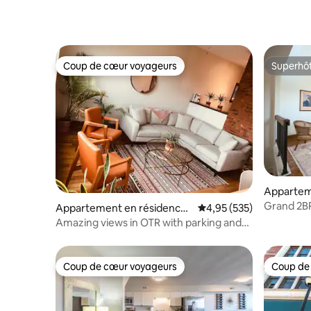
Coup de cœur voyageurs
Superhô
Coup de cœur voyageurs
Superhô
Appartem
Cincinnat
Grand 2BR
Appartement en résidence ⋅
Évaluation moyenne sur 
4,95 (535)
OTR/UC/
Cincinnati
Amazing views in OTR with parking and
backyard
Coup de cœur voyageurs
Coup de
Coup de cœur voyageurs
Coup de