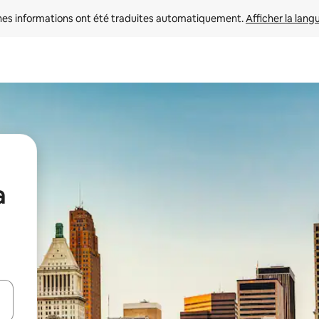
nes informations ont été traduites automatiquement. 
Afficher la lang
a
hes vers le haut et vers le bas pour les parcourir ou en appuyant et en fai