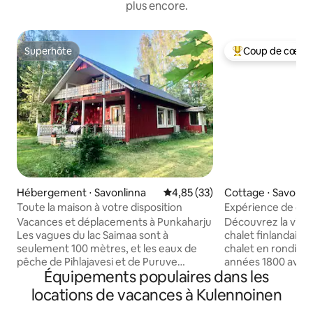
plus encore.
Superhôte
Coup de cœur 
Superhôte
Coups de cœur vo
Hébergement ⋅ Savonlinna
Évaluation moyenne sur la base
4,85 (33)
Cottage ⋅ Savonli
Toute la maison à votre disposition
Expérience de cott
authentique au bo
Vacances et déplacements à Punkaharju
Découvrez la vie t
Les vagues du lac Saimaa sont à
chalet finlandais a
seulement 100 mètres, et les eaux de
chalet en rondins 
pêche de Pihlajavesi et de Puruve
années 1800 avec 
Équipements populaires dans les
attendent les amateurs. Les plages de
la main. Il est situé
sable de la région, le Musée de la forêt,
magnifique lac, a
locations de vacances à Kulennoinen
l'espace pour animaux de compagnie et
fantastiques. Ici, 