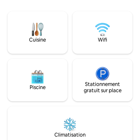
les sentiers de randonnée du parc
de la nature et d'un
d'accrobranche avec tyrolienne offrent
seulement 10 minu
des activités pour toute la famille. Le
centre de Savonli
Festival d'opéra de Savonlinna se trouve
bonnes chances d'
à 30 minutes en voiture. Plusieurs plages
annelé de Saimaa
de sable dans la région. Punkaharju
qui nage souvent d
dispose d'épiceries, d'une pharmacie et
gîte et le sauna n
Cuisine
Wifi
d'une station-service, à 8 km. À 30 km
mètres de la rive 
de Savonlinna, à 6 km de la gare de
rames est à la dis
Lusto, à 350 km d'Helsinki.
Stationnement
Piscine
gratuit sur place
Climatisation