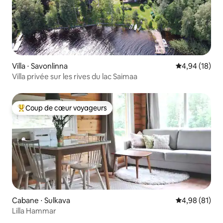
Villa ⋅ Savonlinna
Évaluation mo
4,94 (18)
Villa privée sur les rives du lac Saimaa
Coup de cœur voyageurs
Coups de cœur voyageurs les plus appréciés
Cabane ⋅ Sulkava
Évaluation mo
4,98 (81)
Lilla Hammar