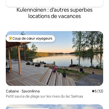
Kulennoinen : d'autres superbes
locations de vacances
Coup de cœur voyageurs
Coups de cœur voyageurs les plus appréciés
Cabane ⋅ Savonlinna
Évaluation
5 (12)
Petit sauna de plage sur les rives du lac Saimaa