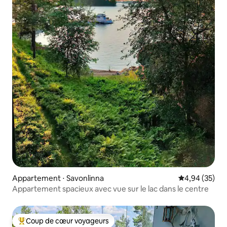
Appartement ⋅ Savonlinna
Évaluation mo
4,94 (35)
Appartement spacieux avec vue sur le lac dans le centre
Coup de cœur voyageurs
Coups de cœur voyageurs les plus appréciés