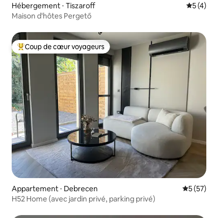
Hébergement ⋅ Tiszaroff
Évaluatio
5 (4)
Maison d'hôtes Pergető
Coup de cœur voyageurs
Coups de cœur voyageurs les plus appréciés
Appartement ⋅ Debrecen
Évaluation
5 (57)
H52 Home (avec jardin privé, parking privé)