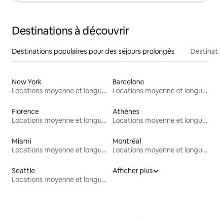
Destinations à découvrir
Destinations populaires pour des séjours prolongés
Destinati
New York
Barcelone
Locations moyenne et longue durée
Locations moyenne et longue durée
Florence
Athènes
Locations moyenne et longue durée
Locations moyenne et longue durée
Miami
Montréal
Locations moyenne et longue durée
Locations moyenne et longue durée
Seattle
Afficher plus
Locations moyenne et longue durée