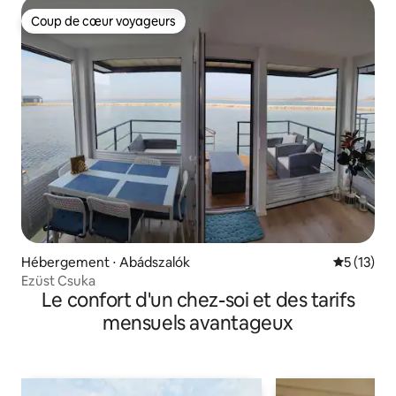
Coup de cœur voyageurs
Coup de cœur voyageurs
Hébergement ⋅ Abádszalók
Évaluation
5 (13)
Ezüst Csuka
Le confort d'un chez-soi et des tarifs
mensuels avantageux