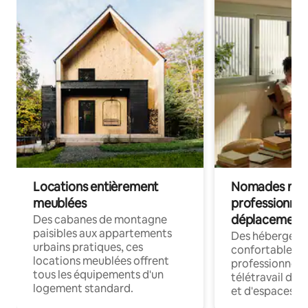
Locations entièrement
Nomades num
meublées
professionnel
déplacement
Des cabanes de montagne
paisibles aux appartements
Des hébergem
urbains pratiques, ces
confortables p
locations meublées offrent
professionnels
tous les équipements d'un
télétravail dis
logement standard.
et d'espaces de