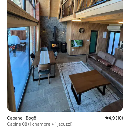
Cabane ⋅ Bogë
Évaluation m
4,9 (10)
Cabine 08 (1 chambre + 1 jacuzzi)