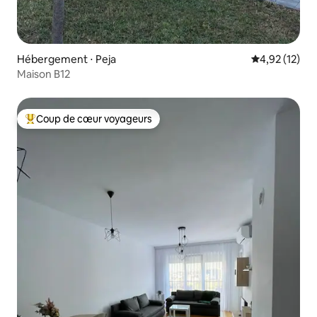
Hébergement ⋅ Peja
Évaluation mo
4,92 (12)
Maison B12
Coup de cœur voyageurs
Coups de cœur voyageurs les plus appréciés