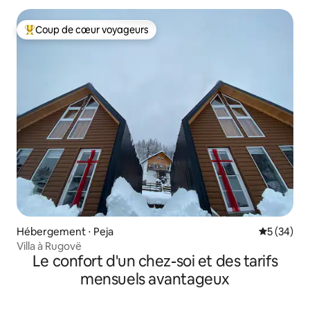
Coup de cœur voyageurs
Coups de cœur voyageurs les plus appréciés
Hébergement ⋅ Peja
Évaluation
5 (34)
Villa à Rugovë
Le confort d'un chez-soi et des tarifs
mensuels avantageux