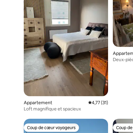
Apparte
Deux-pièc
ville
Appartement
Évaluation moyenne su
4,77 (31)
Loft magnifique et spacieux
Coup de cœur voyageurs
Coup de
Coup de cœur voyageurs
Coup de