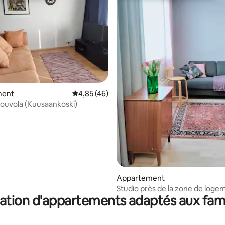
r la base de 81 commentaires : 4,85 sur 5
ment
Évaluation moyenne sur la base de 46 comme
4,85 (46)
Kouvola (Kuusaankoski)
Appartement
Studio près de la zone de loge
ation d'appartements adaptés aux fami
sociaux