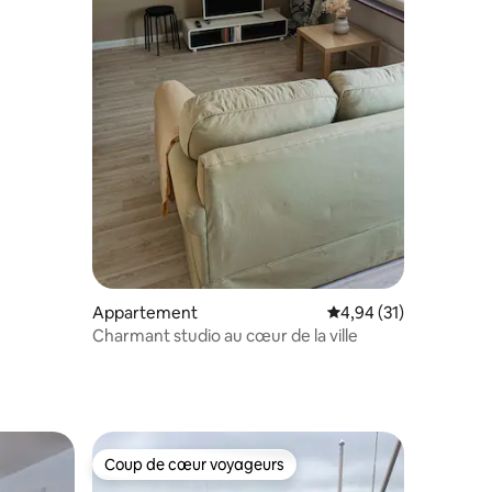
Appartement
Évaluation moyenne su
4,94 (31)
Charmant studio au cœur de la ville
Coup de cœur voyageurs
Coup de cœur voyageurs