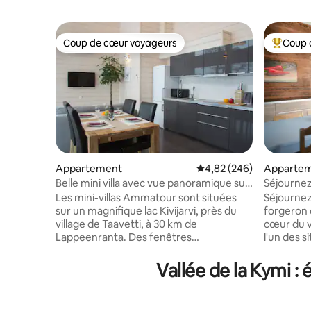
Coup de cœur voyageurs
Coup 
Coup de cœur voyageurs
Coups de
Appartement
Évaluation moyenne sur 
4,82 (246)
Apparte
Belle mini villa avec vue panoramique sur
Séjournez
le lac
1788
Les mini-villas Ammatour sont situées
Séjournez
sur un magnifique lac Kivijarvi, près du
forgeron 
village de Taavetti, à 30 km de
cœur du v
Lappeenranta. Des fenêtres
l'un des s
panoramiques avec vue imprenable sur
préservés de
l'eau, une atmosphère chaleureuse et
proposant
Vallée de la Kymi 
toutes les commodités pour un repos
notre mai
confortable permettent de se détendre
seulement 
dans la nature dans une atmosphère de
possibili