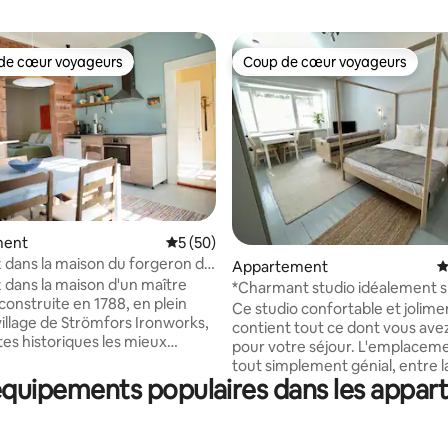
de cœur voyageurs
Coup de cœur voyageurs
 cœur voyageurs les plus appréciés
Coup de cœur voyageurs
la base de 246 commentaires : 4,82 sur 5
ment
Évaluation moyenne sur la base de 50 co
5 (50)
 dans la maison du forgeron de
Appartement
É
 dans la maison d'un maître
*Charmant studio idéalement s
construite en 1788, en plein
Ce studio confortable et jolim
illage de Strömfors Ironworks,
contient tout ce dont vous ave
ites historiques les mieux
pour votre séjour. L'emplaceme
 Finlande. En vous
tout simplement génial, entre l
 un appartement privé dans
: équipements populaires dans les appar
et le marché, tous deux à quel
son, nous vous offrons non
minutes à pied. La vue depuis l
un lieu de séjour, mais aussi la
fenêtres de l'appartement s'ouv
té de découvrir notre mode de
parc voisin. Situé dans une anc