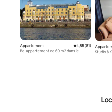
Appartement
Évaluation moyenne su
4,85 (81)
Apparte
Bel appartement de 60 m2 dans le
Studio à 
centre de Kotka
Loc