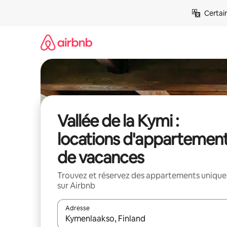
Aller
Certai
directement
au
contenu
Vallée de la Kymi :
locations d'appartemen
de vacances
Trouvez et réservez des appartements unique
sur Airbnb
Adresse
Lorsque les résultats s'affichent, utilisez les flèc