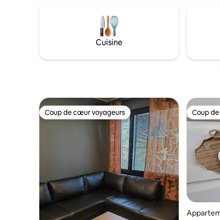
calme et de plaisir. Il offre un sauna
vie. L'ap
spacieux surplombant le lac, des
historique 
appareils électroménagers modernes,
meilleure vue 
des lits confortables, la télévision par
personnes
satellite dans toutes les langues et une
histoire,
Cuisine
connexion Wi-Fi gratuite. Vous pouvez
pour que 
faire des promenades en forêt, profiter
bienvenus
des nombreuses baies et champignons
et de la bonne pêche.
Coup de cœur voyageurs
Coup de
Coup de cœur voyageurs
Coup de
Apparte