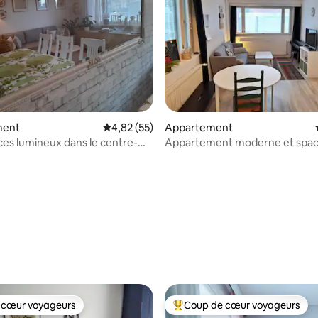
ment
Évaluation moyenne sur la base de 55 comme
4,82 (55)
Appartement
es lumineux dans le centre-
Appartement moderne et spac
deux pièces dans le centre de 
r la base de 31 commentaires : 4,77 sur 5
 cœur voyageurs
Coup de cœur voyageurs
 cœur voyageurs
Coups de cœur voyageurs les p