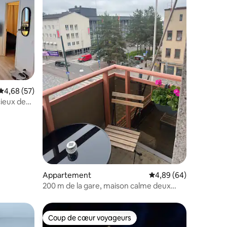
ntaires : 4,82 sur 5
Évaluation moyenne sur la base de 57 commentaires : 4,68 sur 5
4,68 (57)
ieux de
Kouvola
Appartement
Évaluation moyenne su
4,89 (64)
200 m de la gare, maison calme deux
pièces
Coup de cœur voyageurs
lus appréciés
Coup de cœur voyageurs