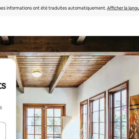
nes informations ont été traduites automatiquement. 
Afficher la lang
ts
s
hes vers le haut et vers le bas pour les parcourir ou en appuyant et en fai