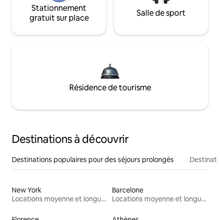
Stationnement
Salle de sport
gratuit sur place
Résidence de tourisme
Destinations à découvrir
Destinations populaires pour des séjours prolongés
Destinati
New York
Barcelone
Locations moyenne et longue durée
Locations moyenne et longue durée
Florence
Athènes