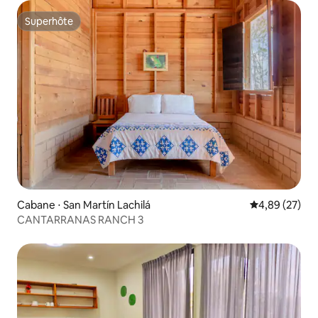
Superhôte
Superhôte
Cabane ⋅ San Martín Lachilá
Évaluation mo
4,89 (27)
CANTARRANAS RANCH 3