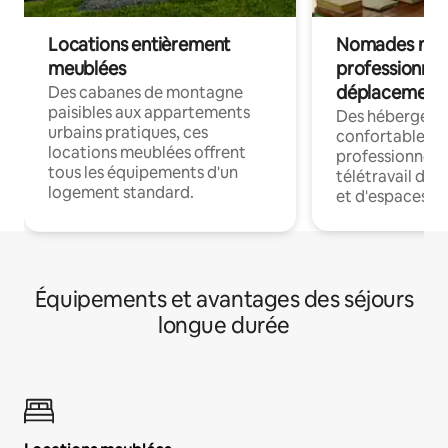
Locations entièrement
Nomades num
meublées
professionnel
déplacement
Des cabanes de montagne
paisibles aux appartements
Des hébergem
urbains pratiques, ces
confortables p
locations meublées offrent
professionnels
tous les équipements d'un
télétravail dis
logement standard.
et d'espaces de
Équipements et avantages des séjours
longue durée