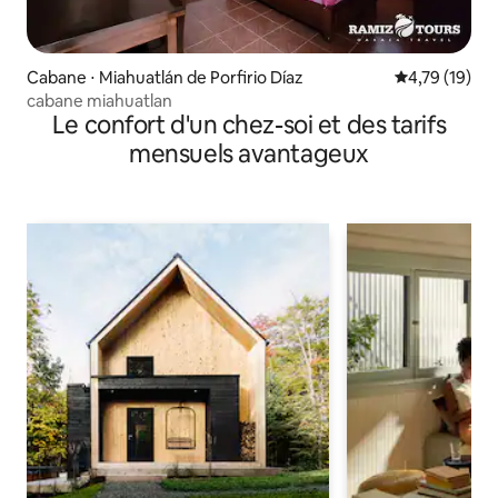
Cabane ⋅ Miahuatlán de Porfirio Díaz
Évaluation mo
4,79 (19)
cabane miahuatlan
Le confort d'un chez-soi et des tarifs
mensuels avantageux