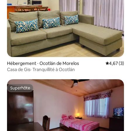
Hébergement ⋅ Ocotlán de Morelos
Évaluation m
4,67 (3)
Casa de Gis· Tranquillité à Ocotlán
Superhôte
Superhôte