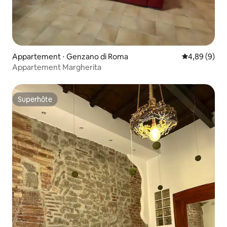
Appartement ⋅ Genzano di Roma
Évaluation m
4,89 (9)
Appartement Margherita
Superhôte
Superhôte