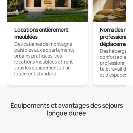
Locations entièrement
Nomades num
meublées
professionnel
déplacement
Des cabanes de montagne
paisibles aux appartements
Des hébergem
urbains pratiques, ces
confortables p
locations meublées offrent
professionnels
tous les équipements d'un
télétravail dis
logement standard.
et d'espaces de
Équipements et avantages des séjours
longue durée