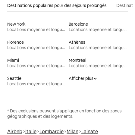
Destinations populaires pour des séjours prolongés
Destinati
New York
Barcelone
Locations moyenne et longue durée
Locations moyenne et longue durée
Florence
Athènes
Locations moyenne et longue durée
Locations moyenne et longue durée
Miami
Montréal
Locations moyenne et longue durée
Locations moyenne et longue durée
Seattle
Afficher plus
Locations moyenne et longue durée
* Des exclusions peuvent s'appliquer en fonction des zones
géographiques et des logements.
Airbnb
Italie
Lombardie
Milan
Lainate