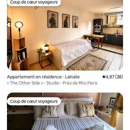
Coup de cœur voyageurs
Coup de cœur voyageurs
Appartement en résidence ⋅ Lainate
Évaluation mo
4,87 (38)
« The Other Side » - Studio - Près de Rho Fiera
Coup de cœur voyageurs
Coup de cœur voyageurs