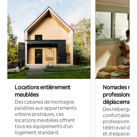
Locations entièrement
Nomades num
meublées
professionnel
déplacement
Des cabanes de montagne
paisibles aux appartements
Des hébergem
urbains pratiques, ces
confortables p
locations meublées offrent
professionnels
tous les équipements d'un
télétravail dis
logement standard.
et d'espaces de