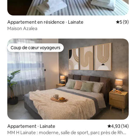
Appartement en résidence ⋅ Lainate
Évaluatio
5 (9)
Maison Azalea
Coup de cœur voyageurs
Coup de cœur voyageurs
Appartement ⋅ Lainate
Évaluation mo
4,93 (14)
MM H Lainate : moderne, salle de sport, parc près de Rho