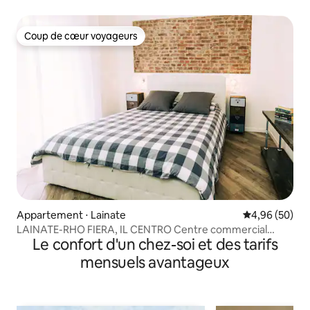
Fiera
Coup de cœur voyageurs
Coup de cœur voyageurs
Appartement ⋅ Lainate
Évaluation mo
4,96 (50)
LAINATE-RHO FIERA, IL CENTRO Centre commercial
Le confort d'un chez-soi et des tarifs
Arese
mensuels avantageux