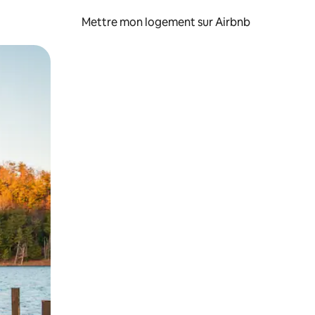
Mettre mon logement sur Airbnb
sant glisser.