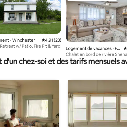
ent ⋅ Winchester
Évaluation moyenne sur la base de 23 comme
4,91 (23)
etreat w/ Patio, Fire Pit & Yard
 la base de 82 commentaires : 4,99 sur 5
Logement de vacances ⋅ Fro
É
nt Royal
Chalet en bord de rivière Shen
t d'un chez-soi et des tarifs mensuels 
Jacuzzi ! Capacité d'accueil de 4