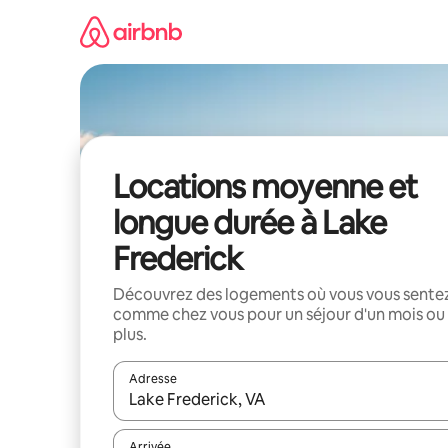
Aller
directement
au
contenu
Locations moyenne et
longue durée à Lake
Frederick
Découvrez des logements où vous vous sente
comme chez vous pour un séjour d'un mois ou
plus.
Adresse
Lorsque les résultats s'affichent, utilisez les flèc
Arrivée