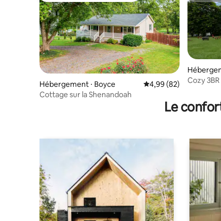
Hébergem
Cozy 3BR R
Hébergement ⋅ Boyce
Évaluation moyenne sur
4,99 (82)
Cottage sur la Shenandoah
Le confor