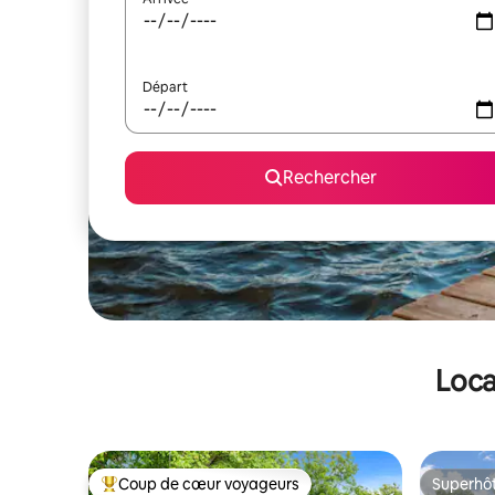
Départ
Rechercher
Loca
Coup de cœur voyageurs
Superhô
Coups de cœur voyageurs les plus appréciés
Superhô