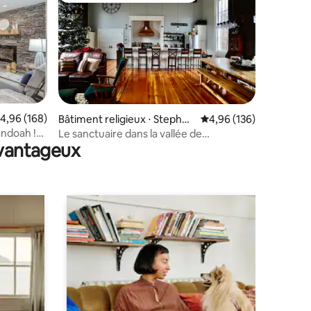
ntaires : 4,91 sur 5
valuation moyenne sur la base de 168 commentaires : 4,96 sur 5
4,96 (168)
Bâtiment religieux ⋅ Stephen
Évaluation moyenne sur
4,96 (136)
s City
andoah !
Le sanctuaire dans la vallée de
avantageux
 !
Shenandoah