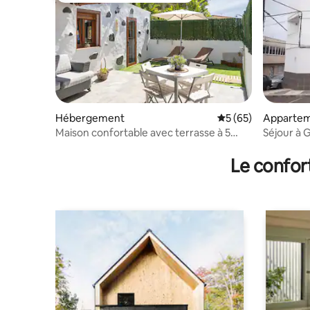
Hébergement
Évaluation moyenne 
5 (65)
Apparte
Maison confortable avec terrasse à 5
Séjour à 
minutes de l'aéroport
Le confor