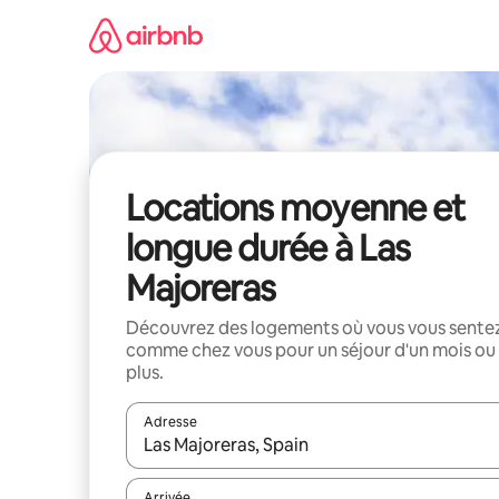
Aller
directement
au
contenu
Locations moyenne et
longue durée à Las
Majoreras
Découvrez des logements où vous vous sente
comme chez vous pour un séjour d'un mois ou
plus.
Adresse
Lorsque les résultats s'affichent, utilisez les flèc
Arrivée