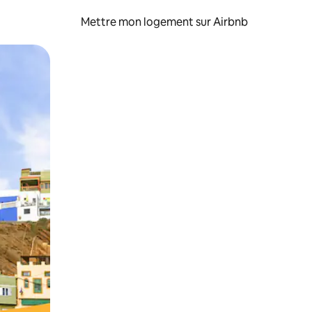
Mettre mon logement sur Airbnb
sant glisser.