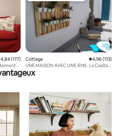
ntaires : 4,53 sur 5
valuation moyenne sur la base de 177 commentaires : 4,84 sur 5
4,84 (177)
Cottage
Évaluation moyenne sur
4,96 (113)
rtement
UNE MAISON AVEC UNE ÂME. La Casita
avantageux
de Ainhoa