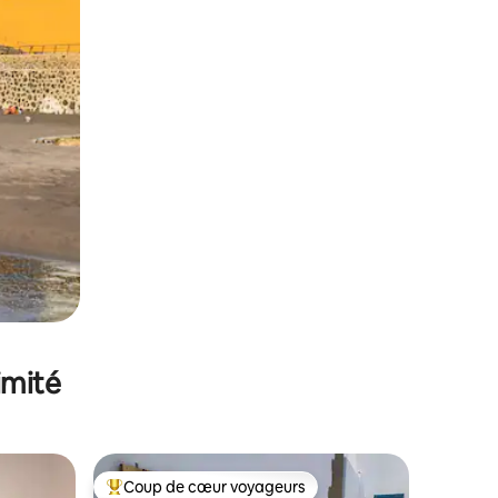
imité
Coup de cœur voyageurs
Coups de cœur voyageurs les plus appréciés