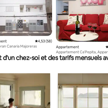
sur la base de 65 commentaires : 5 sur 5
ment
Évaluation moyenne sur la base de 58 comme
4,53 (58)
Gran Canaria Majoreras
Appartement
É
Appartement Ca'Pepita, Appa
t d'un chez-soi et des tarifs mensuels 
familial ii