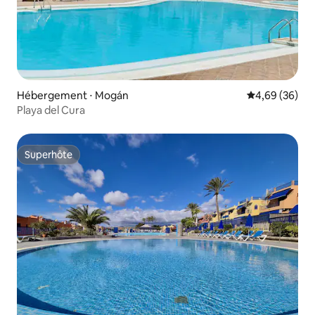
Hébergement ⋅ Mogán
Évaluation mo
4,69 (36)
Playa del Cura
Superhôte
Superhôte