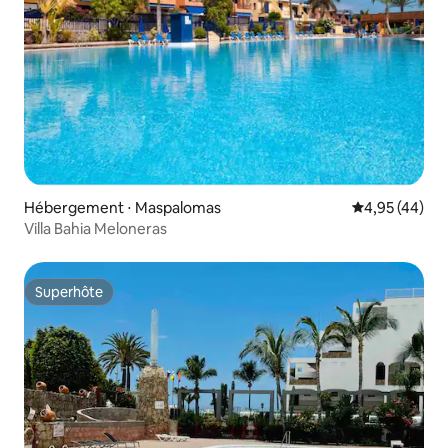
Hébergement ⋅ Maspalomas
Évaluation mo
4,95 (44)
Villa Bahia Meloneras
Superhôte
Superhôte