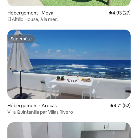
Hébergement ⋅ Moya
Évaluation mo
4,93 (27)
El Altillo House, à la mer.
Superhôte
Superhôte
Hébergement ⋅ Arucas
Évaluation mo
4,71 (52)
Villa Quintanilla par Villas Rivero