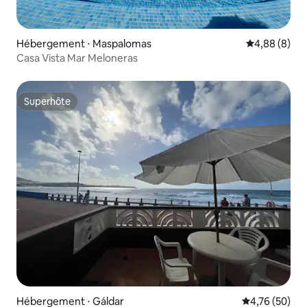
Hébergement ⋅ Maspalomas
Évaluation m
4,88 (8)
Casa Vista Mar Meloneras
Superhôte
Superhôte
Hébergement ⋅ Gáldar
Évaluation mo
4,76 (50)