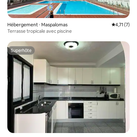
Hébergement ⋅ Maspalomas
Évaluation 
4,71 (7)
Terrasse tropicale avec piscine
Superhôte
Superhôte