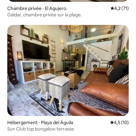
Chambre privée ⋅ El Agujero
Évaluation m
4,2 (71)
Gáldar, chambre privée sur la plage.
Hébergement ⋅ Playa del Águila
Évaluation m
4,5 (10)
Sun Club top bungalow terrasse