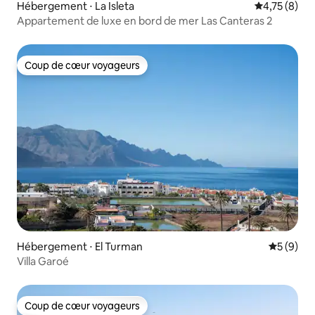
Hébergement ⋅ La Isleta
Évaluation m
4,75 (8)
Appartement de luxe en bord de mer Las Canteras 2
Coup de cœur voyageurs
Coup de cœur voyageurs
Hébergement ⋅ El Turman
Évaluatio
5 (9)
Villa Garoé
Coup de cœur voyageurs
Coup de cœur voyageurs