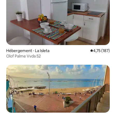
Hébergement ⋅ La Isleta
Évaluation moy
4,75 (187)
Olof Palme Vvda 52