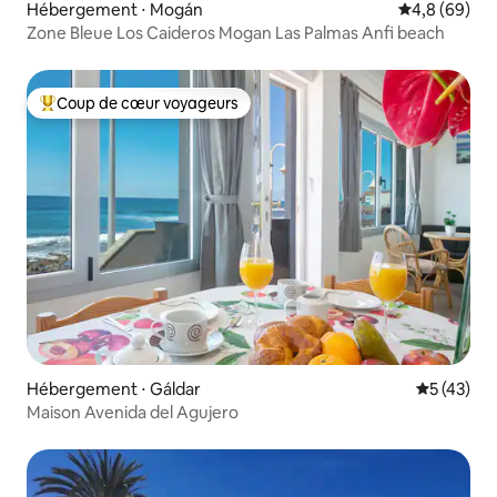
Hébergement ⋅ Mogán
Évaluation m
4,8 (69)
Zone Bleue Los Caideros Mogan Las Palmas Anfi beach
Coup de cœur voyageurs
Coups de cœur voyageurs les plus appréciés
Hébergement ⋅ Gáldar
Évaluation
5 (43)
Maison Avenida del Agujero