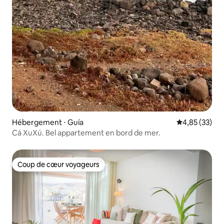
Hébergement ⋅ Guía
Évaluation mo
4,85 (33)
Cá XuXú. Bel appartement en bord de mer.
Coup de cœur voyageurs
Coup de cœur voyageurs