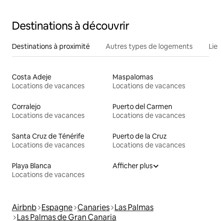
Destinations à découvrir
Destinations à proximité
Autres types de logements
Lie
Costa Adeje
Maspalomas
Locations de vacances
Locations de vacances
Corralejo
Puerto del Carmen
Locations de vacances
Locations de vacances
Santa Cruz de Ténérife
Puerto de la Cruz
Locations de vacances
Locations de vacances
Playa Blanca
Afficher plus
Locations de vacances
Airbnb
Espagne
Canaries
Las Palmas
Las Palmas de Gran Canaria