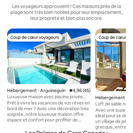
Les voyageurs approuvent ! Ces maisons près de la
plage sont très bien notées pour leur emplacement,
leur propreté et bien plus encore.
Coup de cœur voyageurs
Coup de cœur vo
Coup de cœur voyageurs
Coup de cœur vo
Hébergement ⋅ Arguineguín
Évaluation moyenne sur la base
4,96 (45)
Luxueuse maison avec piscine privée
Hébergement ⋅ Te
face à la mer
Prêt à vivre les vacances de vos rêves en
Loft de sable noir
bord de mer ? Avec une décoration très
Avec une superfici
soignée, notre luxueuse maison offre
idéal pour se déten
espace et confort pour profiter de
un village de pêc
quelques jours de repos en famille dans
grecque, entre une
l'atmosphère unique et idyllique de la
naturel et une pla